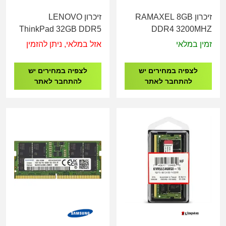
זיכרון RAMAXEL 8GB
זיכרון LENOVO
ThinkPad 32GB DDR5
DDR4 3200MHZ
5600MHz SoDIMM
LONG-DIMM
זמין במלאי
אזל במלאי, ניתן להזמין
4X71M23188
לצפיה במחירים יש
לצפיה במחירים יש
להתחבר לאתר
להתחבר לאתר