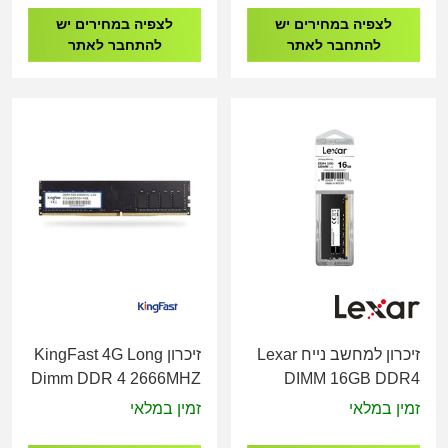
לצפיה במחירים יש
לצפיה במחירים יש
להתחבר לאתר
להתחבר לאתר
זיכרון למחשב נייח Lexar
זיכרון KingFast 4G Long
Dimm DDR 4 2666MHZ
DIMM 16GB DDR4
1.2V
3200Mhz 288pin 1.2V
זמין במלאי
זמין במלאי
Blister Pack