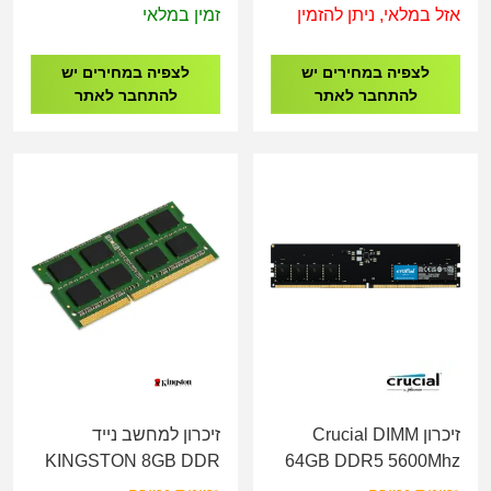
1.1V
DIMM
אזל במלאי, ניתן להזמין
זמין במלאי
לצפיה במחירים יש
לצפיה במחירים יש
להתחבר לאתר
להתחבר לאתר
זיכרון Crucial DIMM
זיכרון למחשב נייד
KINGSTON 8GB DDR
64GB DDR5 5600Mhz
III 1600MHZ SO-DIMM
CT64G56C46U5