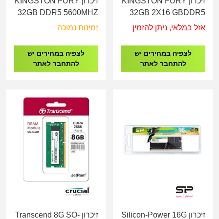
זיכרון KINGSTON FURY
זיכרון KINGSTON FURY
32GB DDR5 5600MHZ
32GB 2X16 GBDDR5
CL36 LONG-DIMM
5600MHZ CL36 LONG-
אזל במלאי, ניתן להזמין
זמינות נמוכה
DIM KF556C36BBEK2-
32
לצפיה במחירים יש
לצפיה במחירים יש
להתחבר לאתר
להתחבר לאתר
זיכרון Silicon-Power 16G
זיכרון Transcend 8G SO-