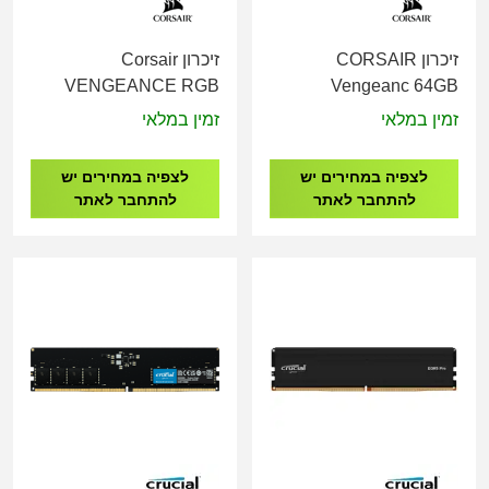
זיכרון CORSAIR
זיכרון Corsair
VENGEANCE RGB
Vengeanc 64GB
32GB 2x16GB DDR5
2x32GB DDR5
זמין במלאי
זמין במלאי
CL36 6000MHz White
5200Mhz CL40
CMH32GX5M2E6000Z36W
CMK64GX5M2B5200C40
לצפיה במחירים יש
לצפיה במחירים יש
להתחבר לאתר
להתחבר לאתר