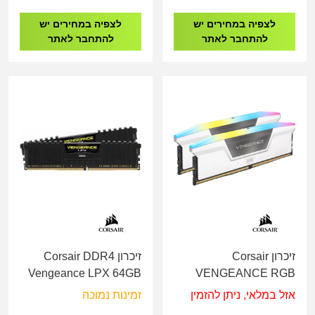
לצפיה במחירים יש
לצפיה במחירים יש
להתחבר לאתר
להתחבר לאתר
זיכרון Corsair
זיכרון Corsair DDR4
Vengeance LPX 64GB
VENGEANCE RGB
2X32 3200Mhz C16
32GB 2x16GB DDR5
אזל במלאי, ניתן להזמין
זמינות נמוכה
6000MHz White