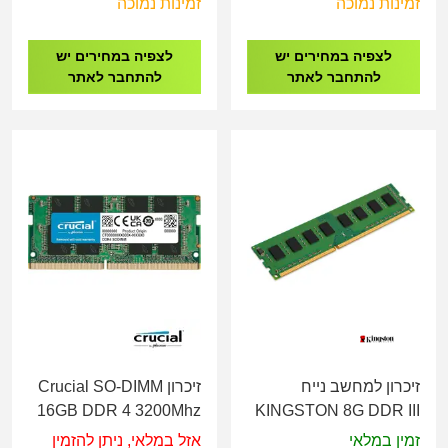
זמינות נמוכה
זמינות נמוכה
לצפיה במחירים יש
לצפיה במחירים יש
להתחבר לאתר
להתחבר לאתר
זיכרון למחשב נייח
זיכרון Crucial SO-DIMM
16GB DDR 4 3200Mhz
KINGSTON 8G DDR III
1600MHz LONG DIM
זמין במלאי
אזל במלאי, ניתן להזמין