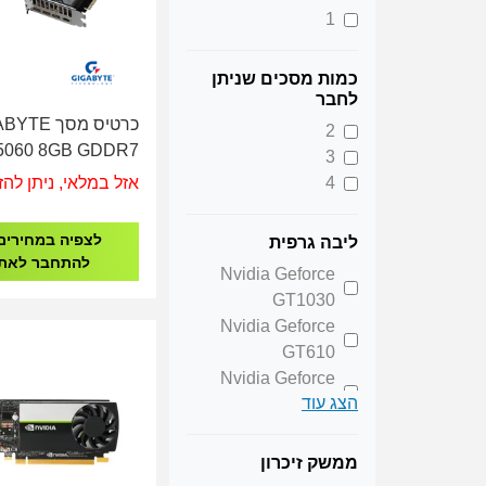
1
כמות מסכים שניתן
לחבר
כרטיס מסך E
2
5060 8GB GDDR7
3
5060WF2OC-8GD
אזל במלאי, ניתן להז
4
לצפיה במחירים
ליבה גרפית
להתחבר לאת
Nvidia Geforce
GT1030
Nvidia Geforce
GT610
Nvidia Geforce
הצג עוד
GT730
Nvidia Geforce
GTX1050TI
ממשק זיכרון
Nvidia Geforce