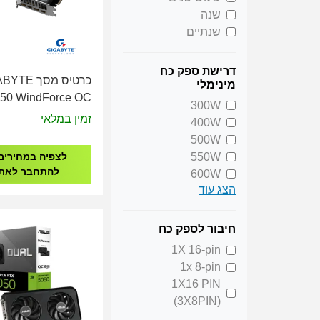
262
שנה
272
שנתיים
281
292
דרישת ספק כח
304
כרטיס מסך E
מינימלי
332
50 WindForce OC
300W
360
8GB GDDR6 GV-
זמין במלאי
400W
5050WF2OC-8GD
500W
550W
לצפיה במחירים
להתחבר לאת
600W
הצג עוד
650W
700W
750W
חיבור לספק כח
850W
1X 16-pin
1x 8-pin
1X16 PIN
(3X8PIN)