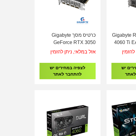
 מסך Gigabyte RTX
כרטיס מסך Gigabyte
GeForce RTX 3050
4060 Ti 
Windforce 2 6GB
להזמין
אזל במלאי, ניתן להזמין
רים יש
לצפיה במחירים יש
לאתר
להתחבר לאתר