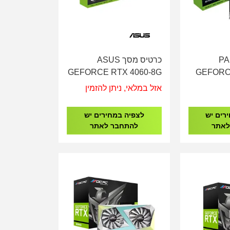
ך PALIT
כרטיס מסך ASUS
GEFORCE RTX 4060-8G
GEFORCE
EVO OC Edition
אזל במלאי, ניתן להזמין
רים יש
לצפיה במחירים יש
לאתר
להתחבר לאתר