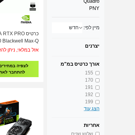
Quadro
PNY
מיין לפי:
כרטיס RTX PRO
 Blackwell Max-Q
יצרנים
tion Edition 96GB
אזל במלאי, ניתן להז
0-5G153-2200-000
אורך כרטיס במ"מ
לצפיה במחירים
להתחבר לאת
155
170
191
192
199
הצג עוד
203
208
227
אחריות
261
שלוש שנים