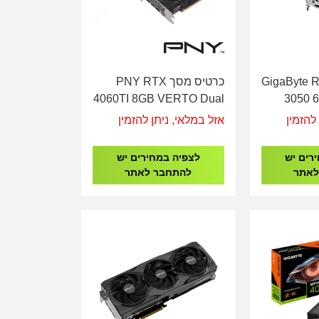
 מסך GigaByte RTX
כרטיס מסך PNY RTX
4060TI 8GB VERTO Dual
3050 
Fan DLSS3
N3050
להזמין
אזל במלאי, ניתן להזמין
רים יש
לצפיה במחירים יש
לאתר
להתחבר לאתר