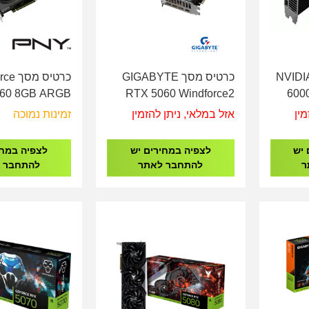
NVIDIA 
כרטיס מסך GIGABYTE
כרטיס
060 8GB ARGB
RTX 5060 Windforce2
6000
cloc Triple Fan
MAX OC 8GB GV-
Worksta
מין
אזל במלאי, ניתן להזמין
זמינות נמוכה
08TFXXPB1-O
N5060WF2MAX OC-8GD
90
 יש
לצפיה במחירים יש
לצפיה במחי
ר
להתחבר לאתר
להתחבר 