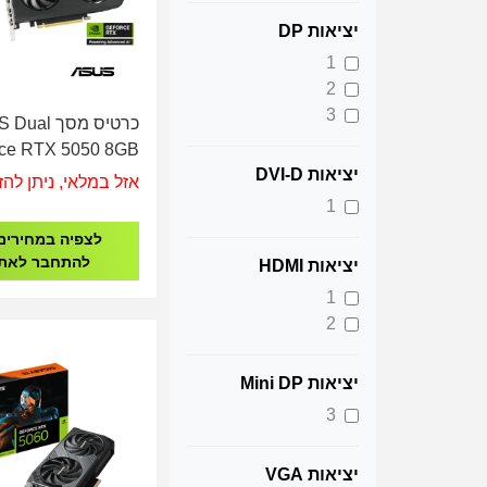
יציאות DP
1
2
3
כרטיס מסך l
ce RTX 5050 8GB
יציאות DVI-D
DDR6 OC Edition
אזל במלאי, ניתן להז
0YV0N72-M0NA00
1
לצפיה במחירים
להתחבר לאת
יציאות HDMI
1
2
יציאות Mini DP
3
יציאות VGA