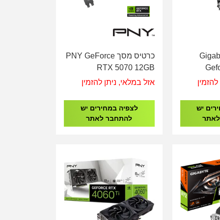
סך Gigabyte
כרטיס מסך PNY GeForce
RTX 5070 12GB
Gef
Overclocked Triple Fan
Win
להזמין
אזל במלאי, ניתן להזמין
GPU
רים יש
לצפיה במחירים יש
לאתר
להתחבר לאתר