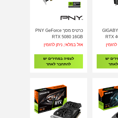
 מסך GIGABYTE
כרטיס מסך PNY GeForce
RTX 5080 16GB
RTX 4
Overclocked Triple Fan
N4070
להזמין
אזל במלאי, ניתן להזמין
רים יש
לצפיה במחירים יש
לאתר
להתחבר לאתר