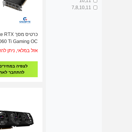
10,11
7,8,10,11
כרטיס מסך X
060 Ti Gaming OC
16GB
אזל במלאי, ניתן להז
לצפיה במחירים
להתחבר לאת