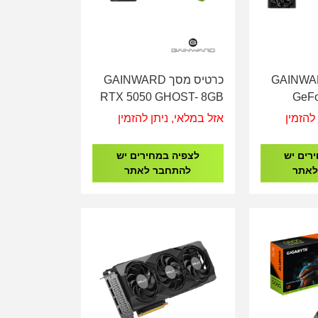
 מסך GAINWARD
כרטיס מסך GAINWARD
RTX 5050 GHOST- 8GB
GeFo
DDR6 NE65050019P1-
PYTH
להזמין
אזל במלאי, ניתן להזמין
GB2070B
DDR7 NE
רים יש
לצפיה במחירים יש
לאתר
להתחבר לאתר