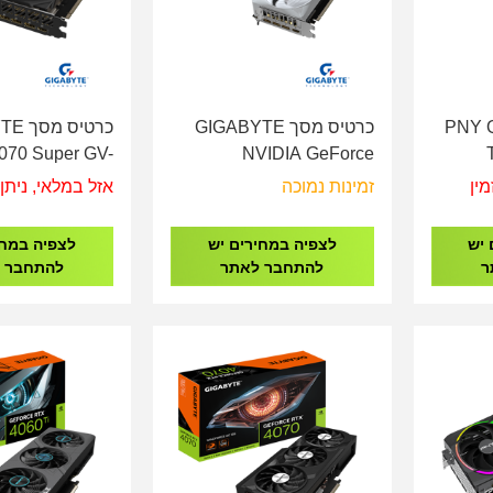
PNY Quadr
כרטיס מסך GIGABYTE
כרטיס
070 Super GV-
NVIDIA GeForce
SWF3OC-12GD
RTX5070Ti 16GB
מין
זמינות נמוכה
אזל במלאי, ניתן 
GDDR7 OC - White -
Eagle Series
 יש
לצפיה במחירים יש
לצפיה במחי
ר
להתחבר לאתר
להתחבר 