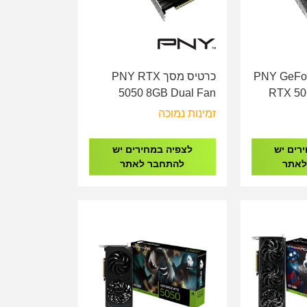
 מסך PNY GeForce
כרטיס מסך PNY RTX
5050 8GB Dual Fan
RTX 5
DLSS 4
Over
זמינות נמוכה
VCG50508DFXPB1
VCG506
רים יש
לצפיה במחירים יש
לאתר
להתחבר לאתר