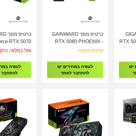
GIGABYT
כרטיס מסך GAINWARD
כרטיס
rce RTX 5070
RTX 5080 PHOENIX -
RTX 50
ON III - 12GB
16GB DDR7
זמינות נמוכה
אזל במלאי, ניתן 
75070019K9-
NE75080019T2-
N
GB2050T
GB2031X
 יש
לצפיה במחירים יש
לצפיה במחי
ר
להתחבר לאתר
להתחבר 