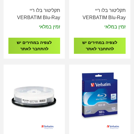
תקליטור בלו ריי
תקליטור בלו ריי
VERBATIM Blu-Ray
VERBATIM Blu-Ray
Media BD-R DL, 8X,
Media BD-R DL 50GB
זמין במלאי
זמין במלאי
50GB Spindle Box
8X, White Label,
25Pcs
DataLife+, White InkJet
לצפיה במחירים יש
לצפיה במחירים יש
Hub Printable Spindle
להתחבר לאתר
להתחבר לאתר
Box 10Pcs