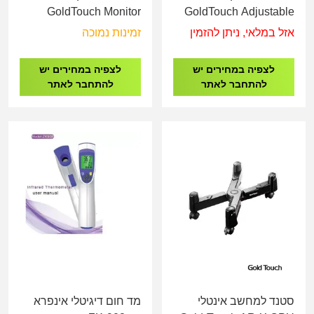
GoldTouch Monitor
GoldTouch Adjustable
Stand
Monitor Stand
אזל במלאי, ניתן להזמין
זמינות נמוכה
לצפיה במחירים יש
לצפיה במחירים יש
להתחבר לאתר
להתחבר לאתר
סטנד למחשב אינטלי
מד חום דיגיטלי אינפרא