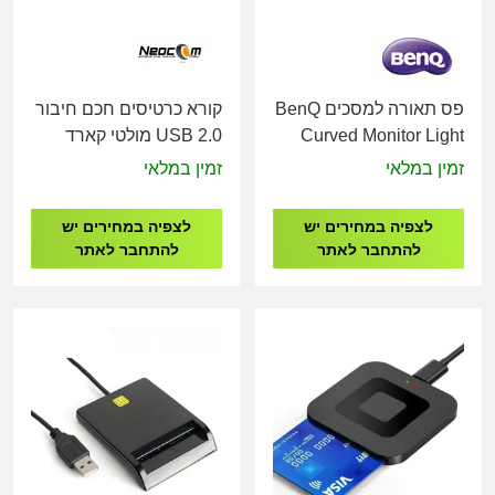
פס תאורה למסכים BenQ
קורא כרטיסים חכם חיבור
Curved Monitor Light
USB 2.0 מולטי קארד
Bar Screenbar Halo 2
זמין במלאי
זמין במלאי
לצפיה במחירים יש
לצפיה במחירים יש
להתחבר לאתר
להתחבר לאתר