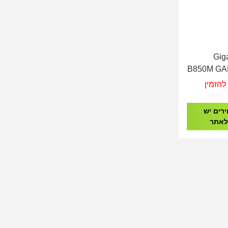
GigaByt
B850M GA
Soc
להזמין
רים יש
לאתר