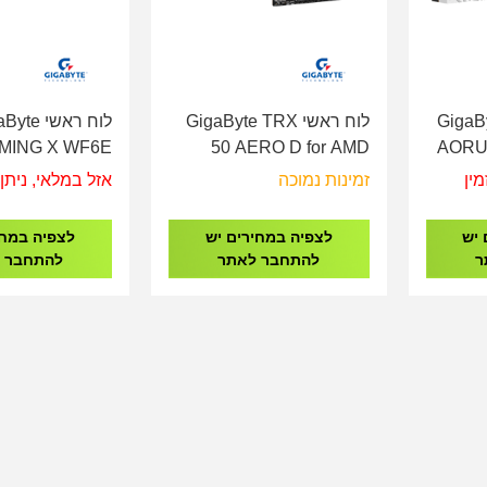
GigaByte 
לוח ראשי GigaByte TRX
לוח ראשי e
MING X WF6E
50 AERO D for AMD
AORUS
ket Ryzen AM5
Ryzen Threadripper
מין
זמינות נמוכה
אזל במלאי, ניתן 
 יש
לצפיה במחירים יש
לצפיה במחי
ר
להתחבר לאתר
להתחבר 