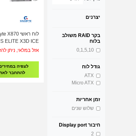
יצרנים
לוח ראשי X870
בקר RAID משולב
 ELITE X3D ICE
בלוח
AMD AM5 WIFI7
0,1,5,10
אזל במלאי, ניתן להז
לצפיה במחירים
גודל לוח
להתחבר לאת
ATX
Micro ATX
זמן אחריות
שלוש שנים
חיבור Display port
2