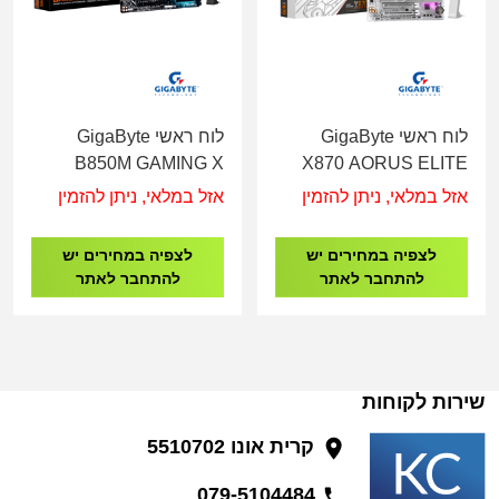
לוח ראשי GigaByte
לוח ראשי GigaByte
B850M GAMING X
X870 AORUS ELITE
WF6E Socket Ryzen
X3D ICE AMD AM5
אזל במלאי, ניתן להזמין
אזל במלאי, ניתן להזמין
AM5
WIFI7
לצפיה במחירים יש
לצפיה במחירים יש
להתחבר לאתר
להתחבר לאתר
שירות לקוחות
קרית אונו 5510702
079-5104484