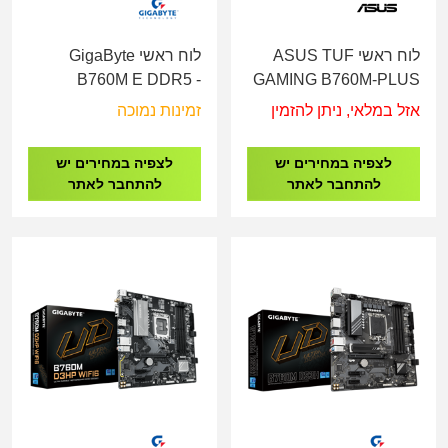
לוח ראשי ASUS TUF
לוח ראשי GigaByte
B760M E DDR5 -
GAMING B760M-PLUS
Socket 1700
WIFI II LGA1700
אזל במלאי, ניתן להזמין
זמינות נמוכה
לצפיה במחירים יש
לצפיה במחירים יש
להתחבר לאתר
להתחבר לאתר