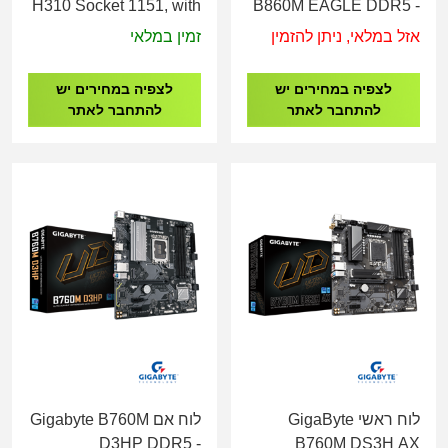
H310 Socket 1151, with
B860M EAGLE DDR5 -
4 PCI and 2 ISA
Socket 1851
אזל במלאי, ניתן להזמין
זמין במלאי
לצפיה במחירים יש
לצפיה במחירים יש
להתחבר לאתר
להתחבר לאתר
לוח ראשי GigaByte
לוח אם Gigabyte B760M
D3HP DDR5 -
B760M DS3H AX