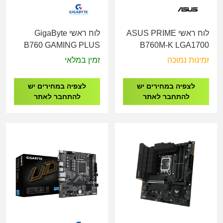
לוח ראשי ASUS PRIME
לוח ראשי GigaByte
B760 GAMING PLUS
B760M-K LGA1700
WIFI DDR4 - Socket
90MB1FI0-M1EAY0
זמינות נמוכה
זמין במלאי
1700
לצפיה במחירים יש
לצפיה במחירים יש
להתחבר לאתר
להתחבר לאתר