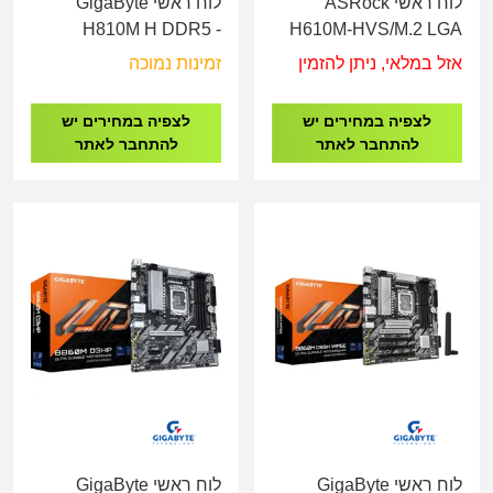
לוח ראשי ASRock
לוח ראשי GigaByte
H810M H DDR5 -
H610M-HVS/M.2 LGA
Socket 1851
1700
אזל במלאי, ניתן להזמין
זמינות נמוכה
לצפיה במחירים יש
לצפיה במחירים יש
להתחבר לאתר
להתחבר לאתר
לוח ראשי GigaByte
לוח ראשי GigaByte