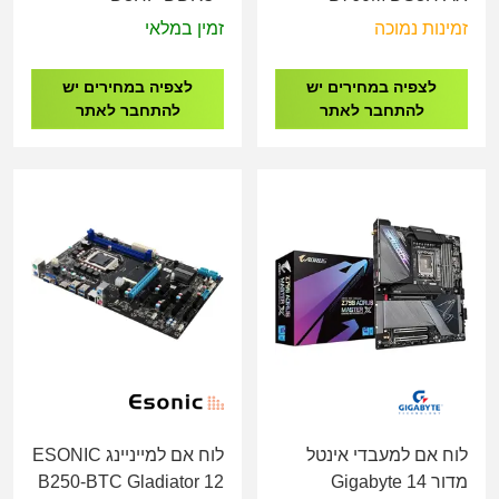
LGA1700
DDR5 - Socket 1700
זמינות נמוכה
זמין במלאי
לצפיה במחירים יש
לצפיה במחירים יש
להתחבר לאתר
להתחבר לאתר
לוח אם למעבדי אינטל
לוח אם למייניינג ESONIC
מדור 14 Gigabyte
B250-BTC Gladiator 12