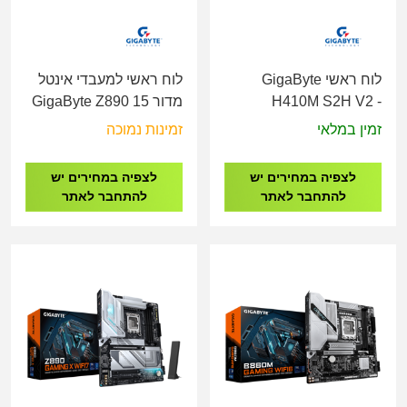
לוח ראשי GigaByte
לוח ראשי למעבדי אינטל
H410M S2H V2 -
מדור 15 GigaByte Z890
EAGLE WIFI7 DDR5 -
Socket 1200
זמין במלאי
זמינות נמוכה
Socket 1851
לצפיה במחירים יש
לצפיה במחירים יש
להתחבר לאתר
להתחבר לאתר