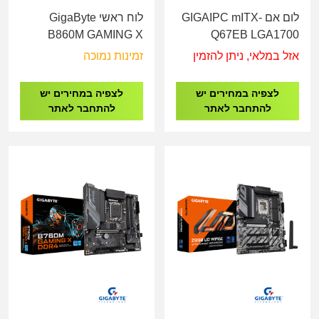
לום אם GIGAIPC mITX-
לוח ראשי GigaByte
B860M GAMING X
Q67EB LGA1700
WIFI6E DDR5 - Socket
אזל במלאי, ניתן להזמין
זמינות נמוכה
1851
לצפיה במחירים יש
לצפיה במחירים יש
להתחבר לאתר
להתחבר לאתר