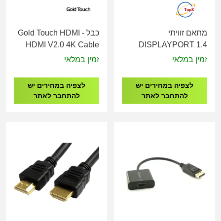
מתאם זוויתי
כבל Gold Touch HDMI -
HDMI V2.0 4K Cable
DISPLAYPORT 1.4
8K@60HZ זכר-נקבה
M/M - 5M
זמין במלאי
זמין במלאי
למעלה
לצפיה במחירים יש
לצפיה במחירים יש
להתחבר לאתר
להתחבר לאתר