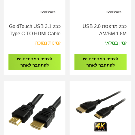
כבל מדפסת USB 2.0
כבל GoldTouch USB 3.1
Type C TO HDMI Cable
AM/BM 1.8M
4K@30Hz 1.8m
זמין במלאי
זמינות נמוכה
לצפיה במחירים יש
לצפיה במחירים יש
להתחבר לאתר
להתחבר לאתר