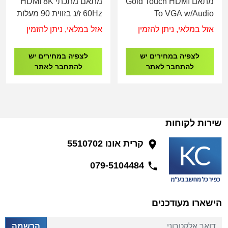
מתאם Gold Touch HDMI
מתאם מתכתי HDMI 8K
To VGA w/Audio
60Hz ז/נ בזווית 90 מעלות
Converter
למטה Delock
אזל במלאי, ניתן להזמין
אזל במלאי, ניתן להזמין
לצפיה במחירים יש
לצפיה במחירים יש
להתחבר לאתר
להתחבר לאתר
שירות לקוחות
קרית אונו 5510702
079-5104484
הישארו מעודכנים
דואר אלקטרוני
הרשמה