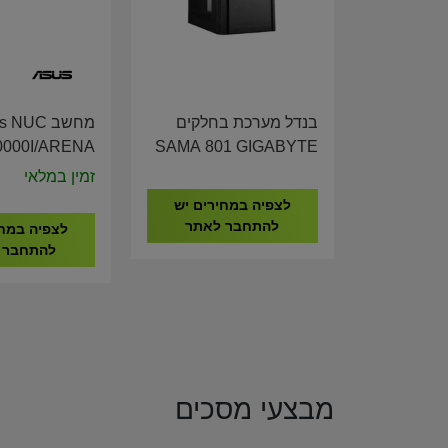
בנדל מערכת בחלקים
מחשב  NUC
000I/ARENA
SAMA 801 GIGABYTE
all I3-1315U
H610 I5-12400 16GB
זמין במלאי
00C1-M00010
DDR4 512GB NVME
לצפיה במחירים יש
להתחבר לאתר
לצפיה במחי
להתחבר 
מבצעי מסכים