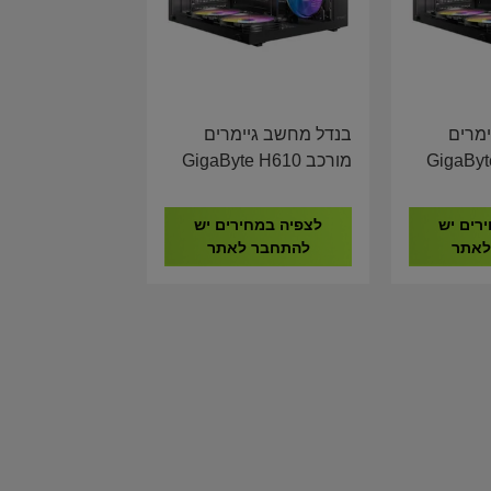
מרים
בנדל מחשב גיימרים
GigaByte H
מורכב GigaByte H610
I5-14600K 16GB DDR4
I5-14600
500GB NVME AMD RX
500G
רים יש
לצפיה במחירים יש
580 8GB
לאתר
להתחבר לאתר