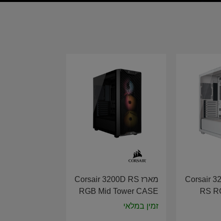
ן Corsair 3200D
מארז Corsair 3200D RS
RGB Mid Tower CASE
RS R
Black CC-9011344-WW
CAS
זמין במלאי