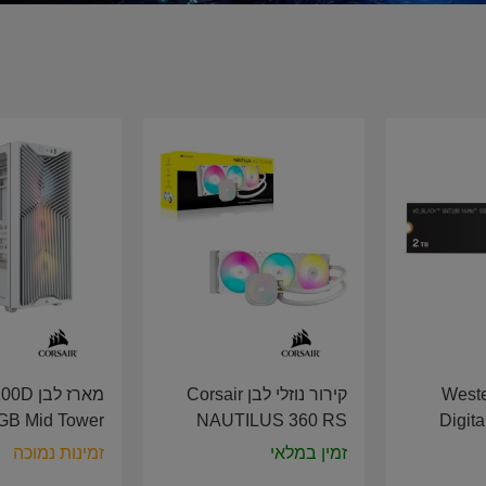
שיח Western
קירור נוזלי לבן Corsair
מארז לב
GB Mid Tower
NAUTILUS 360 RS
Digit
E White CC-
ARGB Liquid CPU
NVMe G
זמין במלאי
זמינות נמוכה
9011345-WW
Cooler CW-9060095-
W