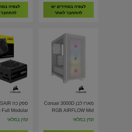
לצפיה במחירים יש
לצפיה במחי
להתחבר לאתר
להתחבר 
מארז לבן Corsair 3000D
ספק כח R
Full Modular
RGB AIRFLOW Mid
PCIE 5.1 ATX
Tower CASE White CC-
זמין במלאי
זמין במלאי
r Supply CP-
9011256-WW