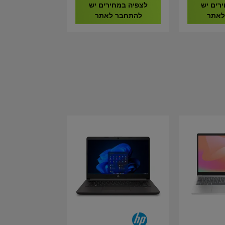
CMH32GX5M2B6000C38
רים יש
לצפיה במחירים יש
לאתר
להתחבר לאתר