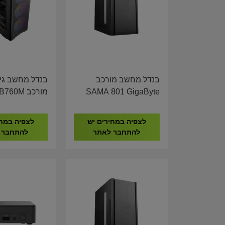
בנדל מחשב מורכב
בנדל מחשב גי
SAMA 801 GigaByte
מורכב 60M
F 16GB DDR4
H610M I5-14400 16GB
ME RTX 5060
DDR4 1TB NVME
לצפיה במחירים יש
לצפיה במחי
8GB
להתחבר לאתר
להתחבר 