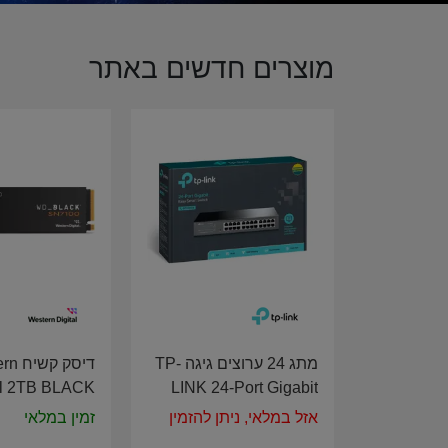
מוצרים חדשים באתר
מתג 24 ערוצים גיגה TP-
דיסק ק
al 2TB BLACK
LINK 24-Port Gigabit
en 4 SN7100
Easy Smart Switch TL-
אזל במלאי, ניתן להזמין
זמין במלאי
DS200T4X0E
SG1024D