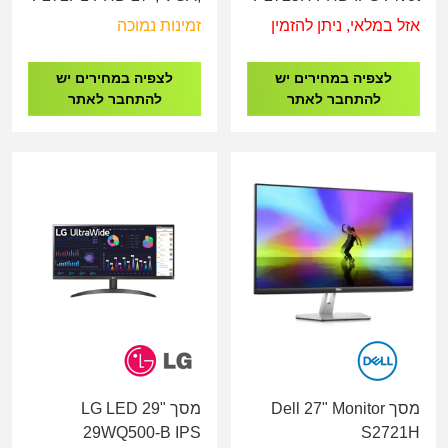
HDMI, IPS, Speakers
100Hz 5ms
אזל במלאי, ניתן להזמין
זמינות נמוכה
לצפיה במחירים יש
לצפיה במחירים יש
להתחבר לאתר
להתחבר לאתר
מסך Dell 27" Monitor
מסך LG LED 29"
29WQ500-B IPS
S2721H