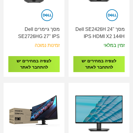
מסך Dell SE2426H 24"
מסך גיימרים Dell
SE2726HG 27" IPS
IPS HDMI X2 144H
HDMI X2, DP 240Hz
Monitor
זמין במלאי
זמינות נמוכה
Monitor
לצפיה במחירים יש
לצפיה במחירים יש
להתחבר לאתר
להתחבר לאתר