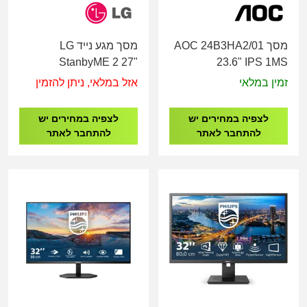
מסך AOC 24B3HA2/01
מסך מגע נייד LG
StanbyME 2 27"
23.6" IPS 1MS
SPEAKER
27LX6TDGA עם סוללה
זמין במלאי
אזל במלאי, ניתן להזמין
מובנית
לצפיה במחירים יש
לצפיה במחירים יש
להתחבר לאתר
להתחבר לאתר