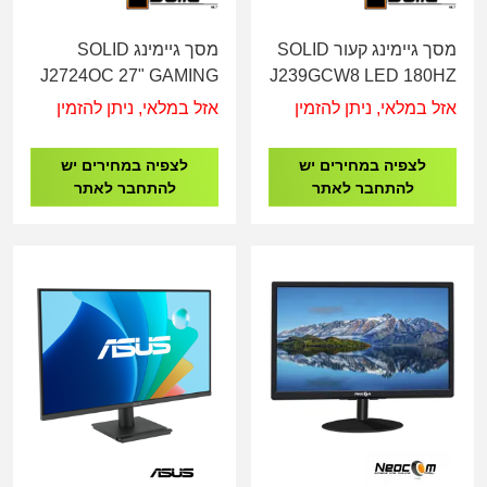
מסך גיימינג קעור SOLID
מסך גיימינג SOLID
J2724OC 27" GAMING
J239GCW8 LED 180HZ
CURVED 2XDP +
24" DP, HDMI, Curved
אזל במלאי, ניתן להזמין
אזל במלאי, ניתן להזמין
2XHDMI 240Hz
לצפיה במחירים יש
לצפיה במחירים יש
להתחבר לאתר
להתחבר לאתר