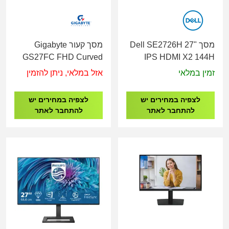
מסך Dell SE2726H 27"
מסך קעור Gigabyte
GS27FC FHD Curved
IPS HDMI X2 144H
VA 27" 180Hz
Monitor
זמין במלאי
אזל במלאי, ניתן להזמין
לצפיה במחירים יש
לצפיה במחירים יש
להתחבר לאתר
להתחבר לאתר