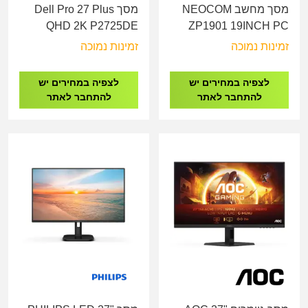
מסך מחשב NEOCOM
מסך Dell Pro 27 Plus
QHD 2K P2725DE
ZP1901 19INCH PC
USB-C Hub HDMI, DP,
Monitor
זמינות נמוכה
זמינות נמוכה
RJ45, Height, Pivot
לצפיה במחירים יש
לצפיה במחירים יש
להתחבר לאתר
להתחבר לאתר