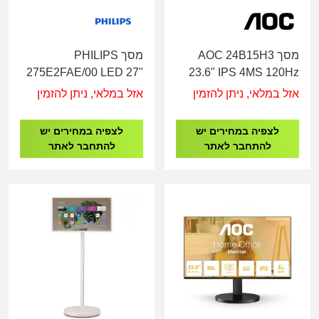
מסך AOC 24B15H3
מסך PHILIPS
275E2FAE/00 LED 27"
23.6" IPS 4MS 120Hz
VGA/HDMI
IPS 2K עם רגלית
אזל במלאי, ניתן להזמין
אזל במלאי, ניתן להזמין
מתכווננת לגובה
לצפיה במחירים יש
לצפיה במחירים יש
להתחבר לאתר
להתחבר לאתר