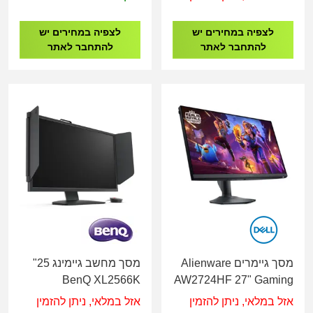
לצפיה במחירים יש
לצפיה במחירים יש
להתחבר לאתר
להתחבר לאתר
מסך גיימרים Alienware
מסך מחשב גיימינג 25"
BenQ XL2566K
AW2724HF 27" Gaming
Monitor 0.5ms,SSIPS,
אזל במלאי, ניתן להזמין
אזל במלאי, ניתן להזמין