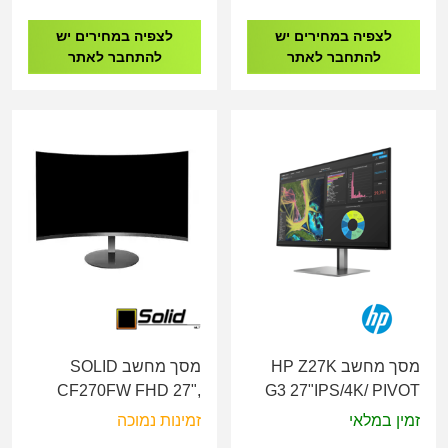
360hz,USB 3.2 hub
לצפיה במחירים יש
לצפיה במחירים יש
להתחבר לאתר
להתחבר לאתר
מסך מחשב HP Z27K
מסך מחשב SOLID
CF270FW FHD 27",
G3 27"IPS/4K/ PIVOT
VGA, HDMI, Curved,
1B9T0AA
זמין במלאי
זמינות נמוכה
Speakers