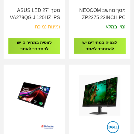
מסך מחשב NEOCOM
מסך ASUS LED 27"
VA279QG-J 120HZ IPS
ZP2275 22INCH PC
Monitor
Monitor
זמין במלאי
זמינות נמוכה
לצפיה במחירים יש
לצפיה במחירים יש
להתחבר לאתר
להתחבר לאתר