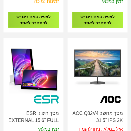
זמין במלאי
זמינות נמוכה
LED, 2X HDMI DP
לצפיה במחירים יש
לצפיה במחירים יש
להתחבר לאתר
להתחבר לאתר
מסך מחשב AOC Q32V4
מסך חיצוני ESR
EXTERNAL 15.6" FULL
31.5" IPS 2K
HD MONITOR
HDMI/DP/75HZ/SPK
אזל במלאי, ניתן להזמין
זמין במלאי