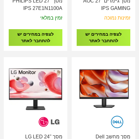
מסך גיימרים AOC 27"
מסך PHILIPS LED 27"
IPS 27E1N1100A
IPS GAMING
27G4XE/00 180HZ
זמינות נמוכה
זמין במלאי
לצפיה במחירים יש
לצפיה במחירים יש
להתחבר לאתר
להתחבר לאתר
מסך מחשב Dell
מסך LG LED 24"