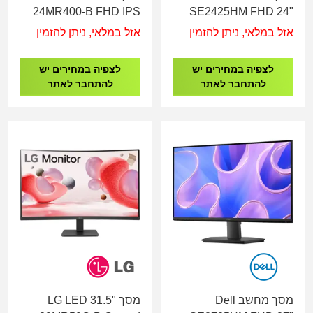
24MR400-B FHD IPS
SE2425HM FHD 24"
100HZ Monitor
IPS VGA HDMI
אזל במלאי, ניתן להזמין
אזל במלאי, ניתן להזמין
לצפיה במחירים יש
לצפיה במחירים יש
להתחבר לאתר
להתחבר לאתר
מסך מחשב Dell
מסך LG LED 31.5"