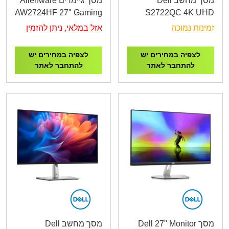
מסך מחשב Dell
מסך גיימרים Alienware
AW2724HF 27" Gaming
S2722QC 4K UHD
Monitor 0.5ms,SSIPS,
USB-C 27" 2XHDMI,DP
זמינות נמוכה
אזל במלאי, ניתן להזמין
360hz,USB 3.2 hub
לצפיה במחירים יש
לצפיה במחירים יש
להתחבר לאתר
להתחבר לאתר
מסך Dell 27" Monitor
מסך מחשב Dell