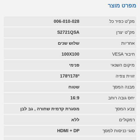
מפרט מוצר
מק"ט כפיר כל
006-010-028
מק"ט יצרן
S2721QSA
אחריות
שלוש שנים
חיבור VESA
100X100
מיקום השנאי
פנימי
זווית צפיה
178º/178º
מבנה המסך
שטוח
יחס גובה רוחב
16:9
צבע המסך
מסגרת קדמית שחורה , גב לבן
רמקולים
ללא
סוגי כניסות למסך
HDMI + DP