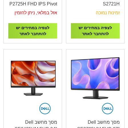
P2725H FHD IPS Pivot
S2721H
100Hz 5ms
זמינות נמוכה
אזל במלאי, ניתן להזמין
לצפיה במחירים יש
לצפיה במחירים יש
להתחבר לאתר
להתחבר לאתר
מסך מחשב Dell
מסך מחשב Dell