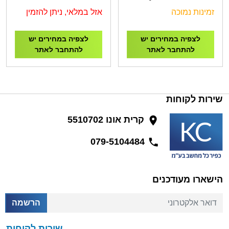
GAMING
USB-C Hub HDMI, DP,
זמינות נמוכה
אזל במלאי, ניתן להזמין
RJ45, Height, Pivot
לצפיה במחירים יש
לצפיה במחירים יש
להתחבר לאתר
להתחבר לאתר
שירות לקוחות
קרית אונו 5510702
079-5104484
הישארו מעודכנים
דואר אלקטרוני
הרשמה
שירות לקוחות