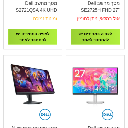
מסך מחשב Dell
מסך מחשב Dell
S2721QSA 4K UHD
SE2725H FHD 27"
27" 2XHDMI,DP
VGA HDMI
אזל במלאי, ניתן להזמין
זמינות נמוכה
לצפיה במחירים יש
לצפיה במחירים יש
להתחבר לאתר
להתחבר לאתר