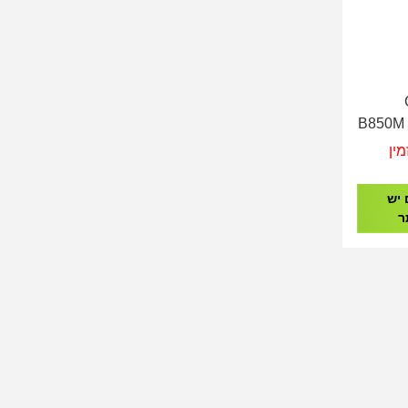
G
B850M
מין
 יש
ר