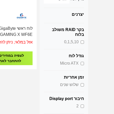
יצרנים
לוח ראשי igaByte
בקר RAID משולב
 GAMING X WF6E
בלוח
Socket Ryzen AM5
0,1,5,10
אזל במלאי, ניתן להז
לצפיה במחירים
גודל לוח
להתחבר לאת
Micro ATX
זמן אחריות
שלוש שנים
חיבור Display port
2