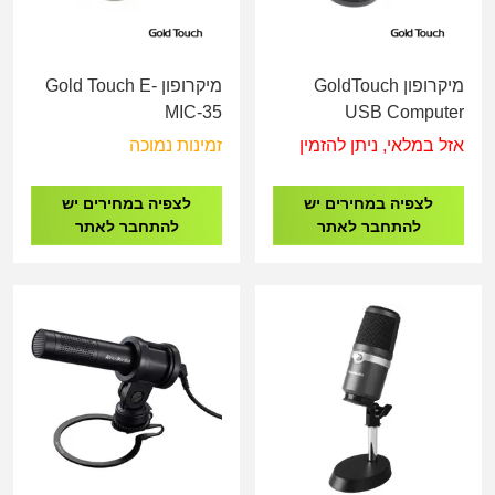
מיקרופון GoldTouch
מיקרופון Gold Touch E-
MIC-35
USB Computer
Microphone MC-50
אזל במלאי, ניתן להזמין
זמינות נמוכה
לצפיה במחירים יש
לצפיה במחירים יש
להתחבר לאתר
להתחבר לאתר