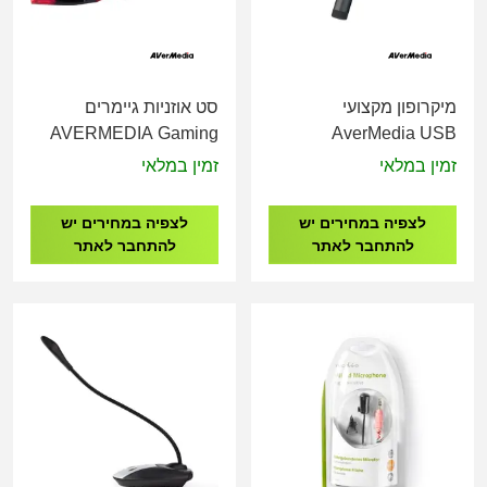
מיקרופון מקצועי
סט אוזניות גיימרים
AVERMEDIA Gaming
AverMedia USB
Headset 7.1 GH337
Cardioid Microphone
זמין במלאי
זמין במלאי
BLACK
AM310G2
לצפיה במחירים יש
לצפיה במחירים יש
להתחבר לאתר
להתחבר לאתר