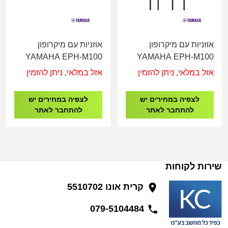
אוזניות עם מיקרופון
אוזניות עם מיקרופון
YAMAHA EPH-M100
YAMAHA EPH-M100
High-performance
High-performance
אזל במלאי, ניתן להזמין
אזל במלאי, ניתן להזמין
Earphones with Remote
Earphones with Remote
and Mic Blue
and Mic Black
לצפיה במחירים יש
לצפיה במחירים יש
להתחבר לאתר
להתחבר לאתר
שירות לקוחות
קרית אונו 5510702
079-5104484