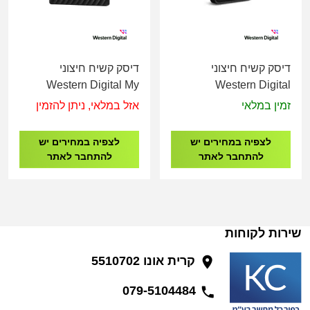
דיסק קשיח חיצוני
דיסק קשיח חיצוני
Western Digital My
Western Digital
Passport 2.5" USB 3.2
Elements 1TB 2.5" USB
זמין במלאי
אזל במלאי, ניתן להזמין
5TB BLACK
3.2 BLACK
WDBUZG0010BBK-
לצפיה במחירים יש
לצפיה במחירים יש
WESN
להתחבר לאתר
להתחבר לאתר
שירות לקוחות
קרית אונו 5510702
079-5104484