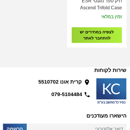
תיק ספר מגנטי ESR
Ascend Trifold Case
Yippee iPad Mini 4/5
זמין במלאי
7,9" (2019)
לצפיה במחירים יש
להתחבר לאתר
שירות לקוחות
קרית אונו 5510702
079-5104484
הישארו מעודכנים
דואר אלקטרוני
הרשמה