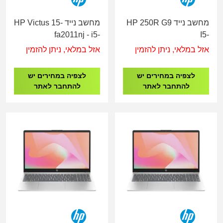
מחשב נייד HP 250R G9
מחשב נייד HP Victus 15-
fa2011nj - i5-
I5-
1340H/16GB/512GB/RTX
1334U/16G/512G/15.6"/3Y
אזל במלאי, ניתן להזמין
אזל במלאי, ניתן להזמין
3050/15.6" 144Hz
B39S7AT
IPS/DOS/SILVER/3YO
לצפיה במחירים יש
לצפיה במחירים יש
C93FLEA
להתחבר לאתר
להתחבר לאתר