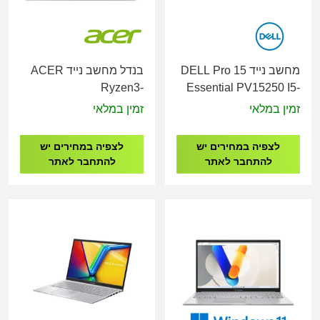
מחשב נייד DELL Pro 15
בנדל מחשב נייד ACER
Ryzen3-
Essential PV15250 I5-
5400U/8G/512G/15.6"
1334U/16GB/512G/15.6"/3Y
זמין במלאי
זמין במלאי
PV15250-5016
NX.JXVEC.002 כולל תיק
צד, כולל עכבר אלחוטי ,
לצפיה במחירים יש
לצפיה במחירים יש
כולל אנטי וירוס ESET
להתחבר לאתר
להתחבר לאתר