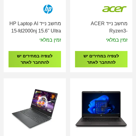
מחשב נייד ACER
מחשב נייד HP Laptop AI
15-fd2000nj 15.6" Ultra
Ryzen3-
5-225U/16GB
5400U/8G/512G/15.6"
זמין במלאי
זמין במלאי
2GB/FreeDOS/Silver/3YOS
NX.JXVEC.002
D16BREA
לצפיה במחירים יש
לצפיה במחירים יש
להתחבר לאתר
להתחבר לאתר