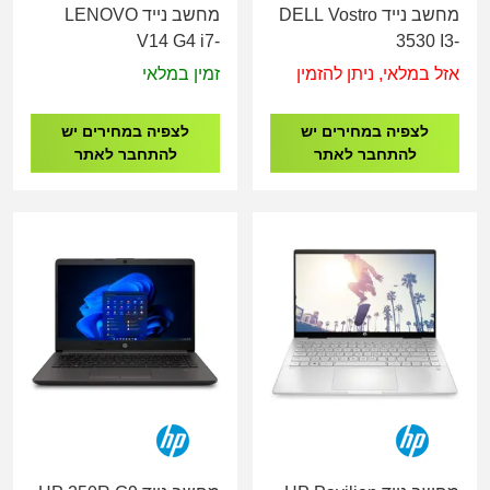
מחשב נייד DELL Vostro
מחשב נייד LENOVO
V14 G4 i7-
3530 I3-
13620H/16G/512G/14"
1315U/8GB/512/15.6"/FD/3YW
אזל במלאי, ניתן להזמין
זמין במלאי
83A000GDIV
לצפיה במחירים יש
לצפיה במחירים יש
להתחבר לאתר
להתחבר לאתר