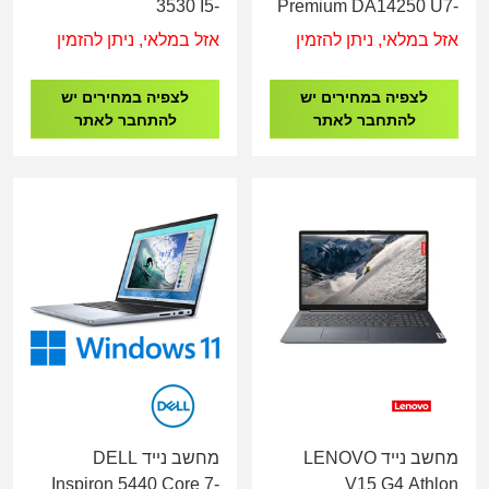
3530 I5-
Premium DA14250 U7-
1334U/16GB/512GB
255H/32G/1T/14.5"2K/3Y
אזל במלאי, ניתן להזמין
אזל במלאי, ניתן להזמין
SSD/15.6"/INTEL
XE/FD/3Y
לצפיה במחירים יש
לצפיה במחירים יש
להתחבר לאתר
להתחבר לאתר
מחשב נייד LENOVO
מחשב נייד DELL
Inspiron 5440 Core 7-
V15 G4 Athlon