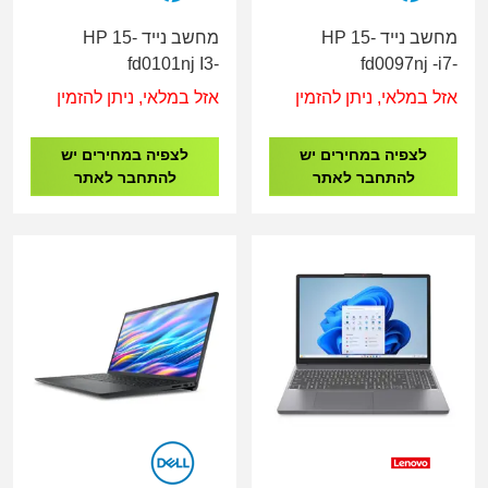
מחשב נייד HP 15-
מחשב נייד HP 15-
fd0101nj I3-
fd0097nj -i7-
1315U/16G/512G/15.6"/1Y
1355/16G/1T/15.6"/NVIDIA
אזל במלאי, ניתן להזמין
אזל במלאי, ניתן להזמין
White C93FVEA
GeForce MX570A/3Y
White C93FTEA
לצפיה במחירים יש
לצפיה במחירים יש
להתחבר לאתר
להתחבר לאתר