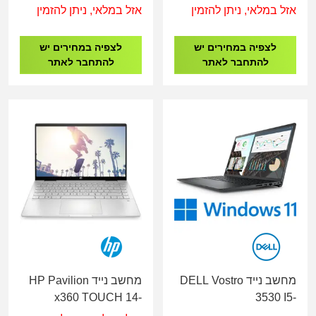
FHD/I7-
1334U/8G/512G/14"/3YW
אזל במלאי, ניתן להזמין
אזל במלאי, ניתן להזמין
1355U/16GB/512SSD/INTEL
B39SBAT
XE/4C/DOS/WIN 11
לצפיה במחירים יש
לצפיה במחירים יש
HOME/3YOS
להתחבר לאתר
להתחבר לאתר
מחשב נייד DELL Vostro
מחשב נייד HP Pavilion
x360 TOUCH 14-
3530 I5-
ek1035nj i5-
1334U/16GB/512G/15.6"/W11/3Y