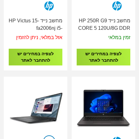
מחשב נייד HP 250R G9
מחשב נייד HP Victus 15-
fa2006nj i5-
CORE 5 120U/8G DDR
14450HX/16GB/512GB/RTX
4 /512G/15.6"/3Y
זמין במלאי
אזל במלאי, ניתן להזמין
4050/15.6" 144Hz
C38LWAT
IPS/DOS/SILVER/3YO
לצפיה במחירים יש
לצפיה במחירים יש
BM2S4EA
להתחבר לאתר
להתחבר לאתר