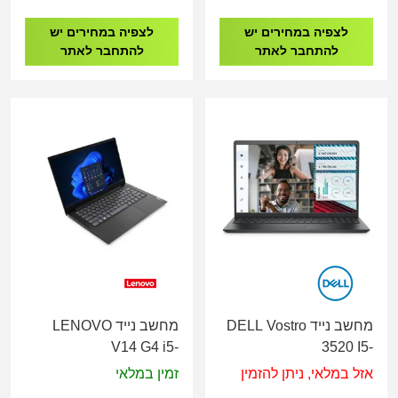
SSD/15.6"/FD/3Y
Silver/3YOS
לצפיה במחירים יש
לצפיה במחירים יש
להתחבר לאתר
להתחבר לאתר
מחשב נייד DELL Vostro
מחשב נייד LENOVO
V14 G4 i5-
3520 I5-
13420H/8G/512G/DOS/1Y
1235U/8GB/256GB
אזל במלאי, ניתן להזמין
זמין במלאי
83A00066IV
SSD/15.6"/FD/3Y