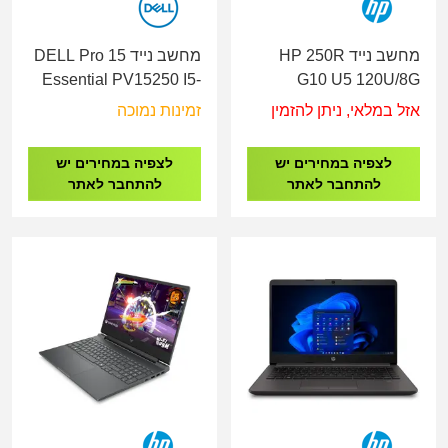
מחשב נייד HP 250R
מחשב נייד DELL Pro 15
Essential PV15250 I5-
G10 U5 120U/8G
1334U/16GB/512G/15.6"/3Y
DDR5/512G/15.6"/1Y
אזל במלאי, ניתן להזמין
זמינות נמוכה
LT-RD33-16482
D0PN6ET
לצפיה במחירים יש
לצפיה במחירים יש
להתחבר לאתר
להתחבר לאתר