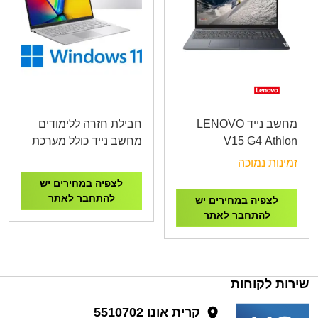
מחשב נייד LENOVO
חבילת חזרה ללימודים
V15 G4 Athlon
מחשב נייד כולל מערכת
7120/8G/256GB/15.6"
הפעלה , עכבר אלחוטי ,
זמינות נמוכה
82YU0044IV
תיק לנייד אנטי וירוס
לצפיה במחירים יש
להתחבר לאתר
לצפיה במחירים יש
להתחבר לאתר
שירות לקוחות
קרית אונו 5510702