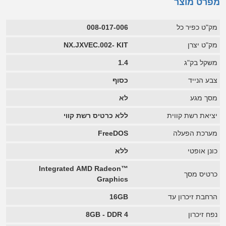
מפרט מוצר
מק"ט כפיר כל
008-017-006
מק"ט יצרן
NX.JXVEC.002- KIT
משקל בק"ג
1.4
צבע הנייד
כסוף
מסך מגע
לא
יציאת רשת קווית
ללא כרטיס רשת קווי
מערכת הפעלה
FreeDOS
כונן אופטי
ללא
Integrated AMD Radeon™
כרטיס מסך
Graphics
הרחבת זיכרון עד
16GB
נפח זיכרון
8GB - DDR 4