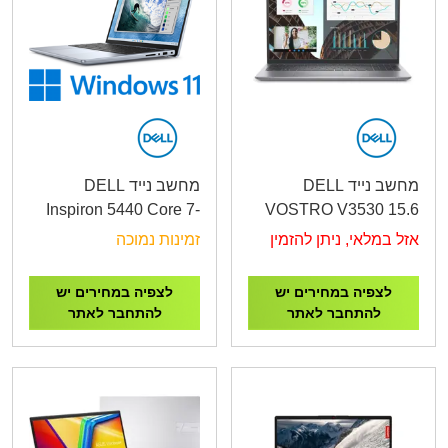
מחשב נייד DELL
מחשב נייד DELL
Inspiron 5440 Core 7-
VOSTRO V3530 15.6
150U/16GB/1TB
FHD/I7-
אזל במלאי, ניתן להזמין
זמינות נמוכה
SSD/14"/WIN 11
1355U/16GB/512SSD/INTEL
HOME/3YOS
XE/4C/DOS/WIN 11
לצפיה במחירים יש
לצפיה במחירים יש
HOME/3YOS
להתחבר לאתר
להתחבר לאתר