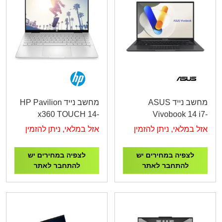
מחשב נייד ASUS
מחשב נייד HP Pavilion
x360 TOUCH 14-
Vivobook 14 i7-
ek1035nj i5-
1255U/16GB/1TB
אזל במלאי, ניתן להזמין
אזל במלאי, ניתן להזמין
/512GB/DOS/SILVER/3YOS
M.2/14"2.8K OLED/Intel
Iris Xᵉ
לצפיה במחירים יש
לצפיה במחירים יש
Graphics/Black/FD
להתחבר לאתר
להתחבר לאתר