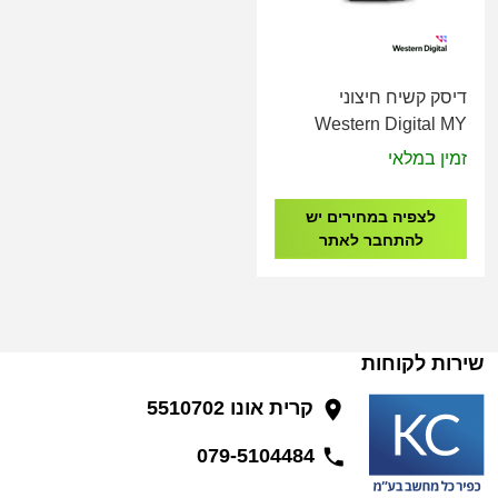
דיסק קשיח חיצוני
Western Digital MY
BOOK 3.5" USB 3.2
זמין במלאי
12TB BLACK
לצפיה במחירים יש
להתחבר לאתר
שירות לקוחות
קרית אונו 5510702
079-5104484