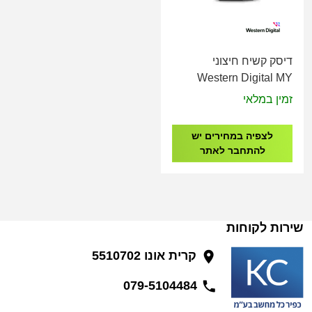
דיסק קשיח חיצוני
Western Digital MY
BOOK 3.5" USB 3.2
זמין במלאי
12TB BLACK
לצפיה במחירים יש
להתחבר לאתר
שירות לקוחות
קרית אונו 5510702
079-5104484