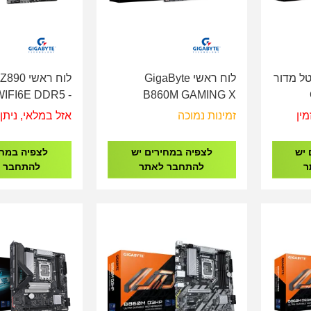
טל מדור
לוח ראשי GigaByte
לוח ראשי
IFI6E DDR5 -
B860M GAMING X
Socket 1851
WIFI6E DDR5 - Socket
מין
זמינות נמוכה
אזל במלאי, ניתן 
1851
 יש
לצפיה במחירים יש
לצפיה במחי
ר
להתחבר לאתר
להתחבר 