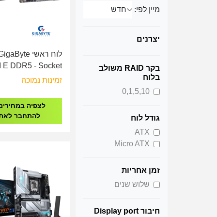
מיין לפי:
יצרנים
לוח ראשי igaByte
 E DDR5 - Socket
בקר RAID משולב
1851
בלוח
זמינות נמוכה
0,1,5,10
לצפיה במחירים
להתחבר לאת
גודל לוח
ATX
Micro ATX
זמן אחריות
שלוש שנים
חיבור Display port