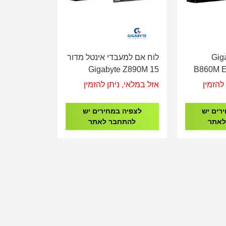
GigaByt
לוח אם למעבדי אינטל מדור
15 Gigabyte Z890M
B860M 
GAMING X - LGA1851
להזמין
אזל במלאי, ניתן להזמין
רים יש
לצפיה במחירים יש
לאתר
להתחבר לאתר