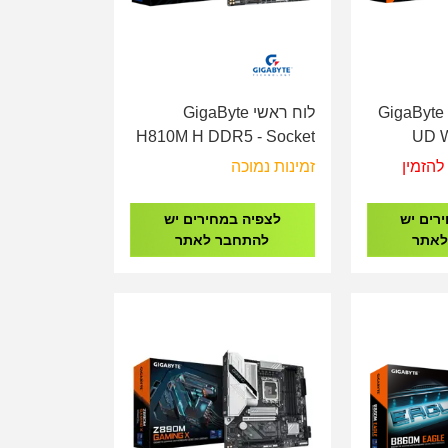
 GigaByte Z890
לוח ראשי GigaByte
H810M H DDR5 - Socket
UD W
1851
להזמין
זמינות נמוכה
רים יש
לצפיה במחירים יש
לאתר
להתחבר לאתר