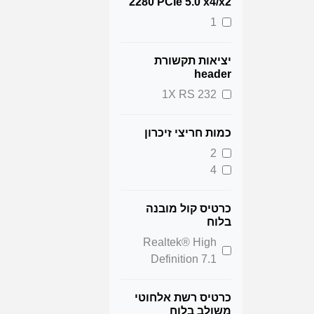
2280 PCIe 5.0 x4/x2
1
יציאות תקשורת
header
1X RS 232
כמות חריצי זיכרון
2
4
כרטיס קול מובנה
בלוח
Realtek® High
Definition 7.1
כרטיס רשת אלחוטי
משולב בלוח