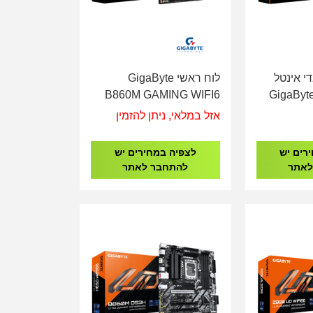
י אינטל
לוח ראשי GigaByte
GigaByte Z89
B860M GAMING WIFI6
DDR5 - Socket 1851
EAGLE 
אזל במלאי, ניתן להזמין
רים יש
לצפיה במחירים יש
לאתר
להתחבר לאתר