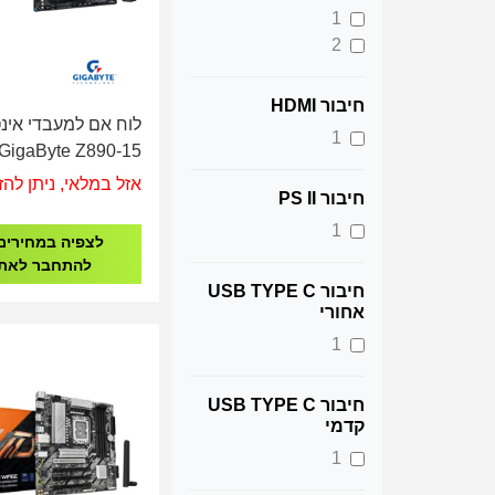
1
2
חיבור HDMI
לוח אם למעבדי אינ
1
15-GigaByte Z890
GAMING X WIFI7 -
אזל במלאי, ניתן להז
חיבור PS II
Socket 1851
1
לצפיה במחירים
להתחבר לאת
חיבור USB TYPE C
אחורי
1
חיבור USB TYPE C
קדמי
1