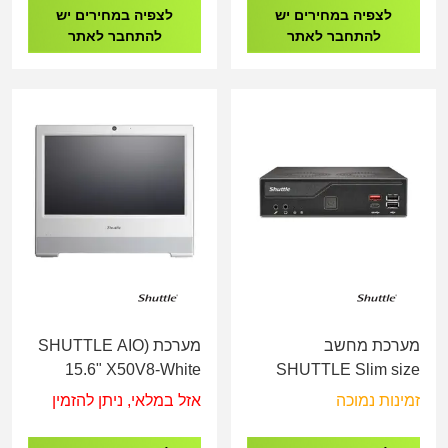
500GB NVME AMD RX
500GB NVME RTX
לצפיה במחירים יש
לצפיה במחירים יש
580 8GB
5060 8GB
להתחבר לאתר
להתחבר לאתר
מערכת מחשב
מערכת (SHUTTLE AIO
15.6" X50V8-White
SHUTTLE Slim size
(Barebone
DH810 Barebone
זמינות נמוכה
אזל במלאי, ניתן להזמין