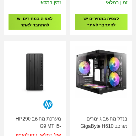
240H/16G/512GB/3Y
CANYON Tall I3-1315U
זמין במלאי
זמין במלאי
13B9001SIV
L6 90AR00C1-M00010
לצפיה במחירים יש
לצפיה במחירים יש
להתחבר לאתר
להתחבר לאתר
בנדל מחשב גיימרים
מערכת מחשב HP290
מורכב GigaByte H610
G9 MT i5-
13500/8GB/256GB
I3-14100F 16GB DDR4
אזל במלאי, ניתן להזמין