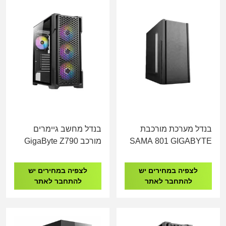
בנדל מערכת מורכבת
בנדל מחשב גיימרים
SAMA 801 GIGABYTE
מורכב GigaByte Z790
I9-14900KF 32GB
H610 I5-13400 16GB
DDR5 1TB NVME RTX
DDR4 512GB NVME
לצפיה במחירים יש
לצפיה במחירים יש
5060 קירור מים
להתחבר לאתר
להתחבר לאתר