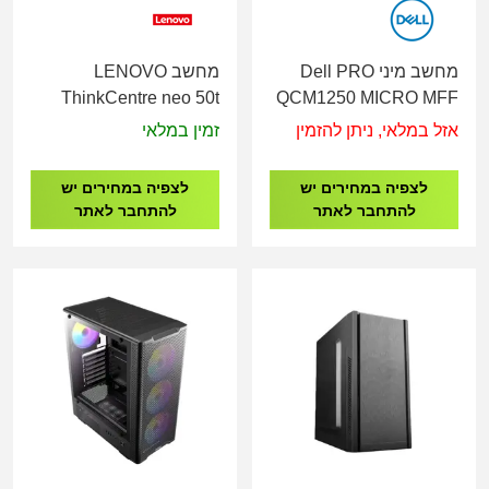
מחשב מיני Dell PRO
מחשב LENOVO
ThinkCentre neo 50t
QCM1250 MICRO MFF
Gen 5 i5-
ULTRA 5-
אזל במלאי, ניתן להזמין
זמין במלאי
14400/8G/512GB/3Y
235T/16G/512GB/11PRO/3Y
12UD00C8IV
QCM1250-6552
לצפיה במחירים יש
לצפיה במחירים יש
להתחבר לאתר
להתחבר לאתר