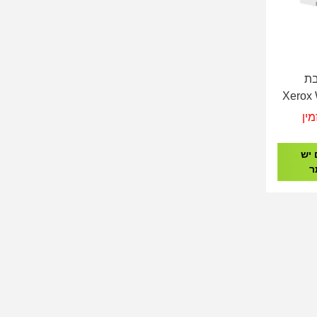
בת
Xerox 
מין
 יש
ר