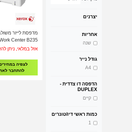
יצרנים
מדפסת לייזר משול
אחריות
Work Center B235
שנה
אזל במלאי, ניתן להז
גודל נייר
לצפיה במחירים
A4
להתחבר לאת
הדפסה דו צדדית -
DUPLEX
קיים
כמות ראשי דיו/טונרים
1