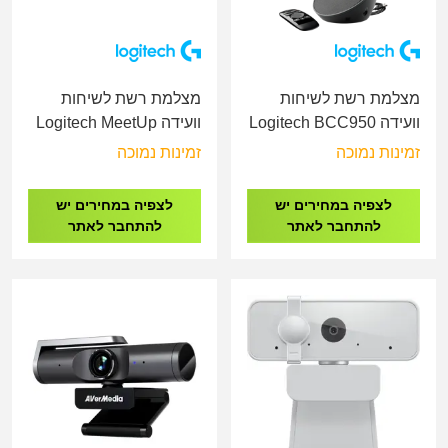
מצלמת רשת לשיחות
מצלמת רשת לשיחות
וועידה Logitech BCC950
וועידה Logitech MeetUp
Video Conference
All-In-One Webcam and
זמינות נמוכה
זמינות נמוכה
Camera
Speakerphone
לצפיה במחירים יש
לצפיה במחירים יש
להתחבר לאתר
להתחבר לאתר