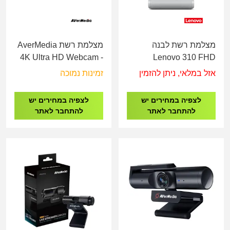
מצלמת רשת לבנה
מצלמת רשת AverMedia
4K Ultra HD Webcam -
Lenovo 310 FHD
PW515
Webcam White -
אזל במלאי, ניתן להזמין
זמינות נמוכה
GXC1S15022
לצפיה במחירים יש
לצפיה במחירים יש
להתחבר לאתר
להתחבר לאתר