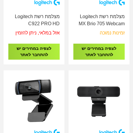
מצלמת רשת Logitech
מצלמת רשת Logitech
C922 PRO HD
MX Brio 705 Webcam
STREAM WEBCAM
for Business
זמינות נמוכה
אזל במלאי, ניתן להזמין
לצפיה במחירים יש
לצפיה במחירים יש
להתחבר לאתר
להתחבר לאתר