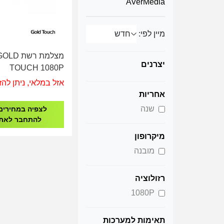
AVerMedia
מיין לפי:
מצלמת רשת LD
יצרנים
TOUCH 1080P
אזל במלאי, ניתן להז
אחריות
שנה
לצפיה במחירים
להתחבר לאת
מיקרופון
מובנה
רזולוציה
1080P
תאימות למערכות