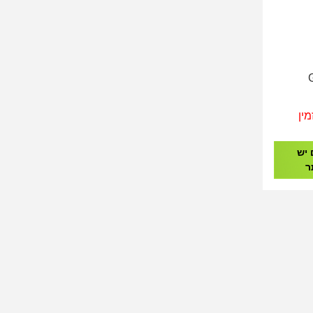
GO
מין
 יש
ר