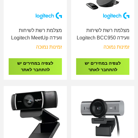
מצלמת רשת לשיחות
מצלמת רשת לשיחות
וועידה Logitech BCC950
וועידה Logitech MeetUp
Video Conference
All-In-One Webcam and
זמינות נמוכה
זמינות נמוכה
Camera
Speakerphone
לצפיה במחירים יש
לצפיה במחירים יש
להתחבר לאתר
להתחבר לאתר