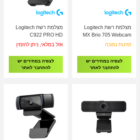
מצלמת רשת Logitech
מצלמת רשת Logitech
C922 PRO HD
MX Brio 705 Webcam
STREAM WEBCAM
for Business
זמינות נמוכה
אזל במלאי, ניתן להזמין
לצפיה במחירים יש
לצפיה במחירים יש
להתחבר לאתר
להתחבר לאתר