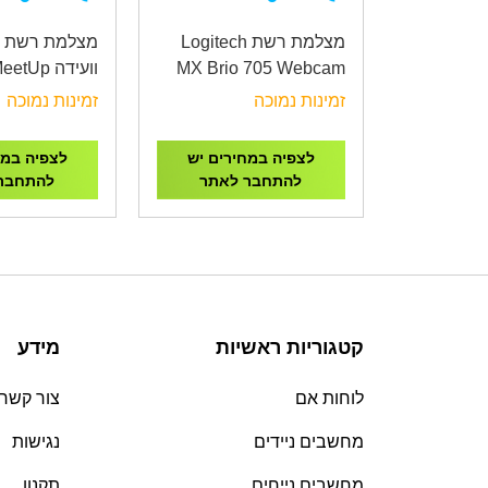
מצלמת רשת Logitech
מצלמת רשת ל
MX Brio 705 Webcam
וועידה Up
o Conference
for Business
זמינות נמוכה
זמינות נמוכה
Camera
לצפיה במחירים יש
לצפיה במח
להתחבר לאתר
להתחבר
קטגוריות ראשיות
מידע
לוחות אם
צור קשר
מחשבים ניידים
נגישות
מחשבים נייחים
תקנון