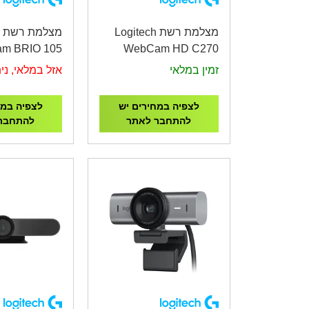
מצלמת רשת Logitech
m BRIO 105
WebCam HD C270
זמין במלאי
אזל במלאי, נית
לצפיה במחירים יש
לצפיה במח
להתחבר לאתר
להתחבר