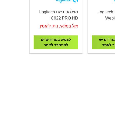
מצלמת רשת Logitech
מצלמת רשת Logitech
C922 PRO HD
Web
STREAM WEBCAM
BUSINES
אזל במלאי, ניתן להזמין
חירים יש
לצפיה במחירים יש
 לאתר
להתחבר לאתר