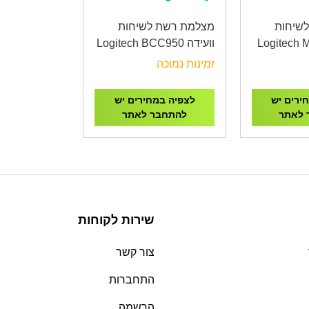
שיחות
מצלמת רשת לשיחות
Logitech Meet
וועידה Logitech BCC950
All-In-One Webcam and
Vide
זמינות נמוכה
Speakerphone
ירים יש
לצפיה במחירים יש
 לאתר
להתחבר לאתר
שירות לקוחות
צור קשר
התחברות
הרשמה