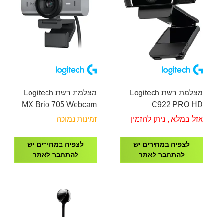
מצלמת רשת Logitech
מצלמת רשת Logitech
MX Brio 705 Webcam
C922 PRO HD
for Business
STREAM WEBCAM
אזל במלאי, ניתן להזמין
זמינות נמוכה
לצפיה במחירים יש
לצפיה במחירים יש
להתחבר לאתר
להתחבר לאתר