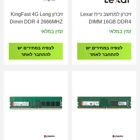
זיכרון למחשב נייח Lexar
זיכרון KingFast 4G Long
Dimm DDR 4 2666MHZ
DIMM 16GB DDR4
1.2V
3200Mhz 288pin 1.2V
זמין במלאי
זמין במלאי
Blister Pack
לצפיה במחירים יש
לצפיה במחירים יש
להתחבר לאתר
להתחבר לאתר