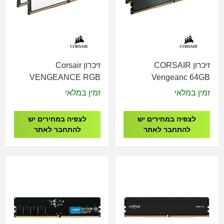
זיכרון CORSAIR
זיכרון Corsair
VENGEANCE RGB
Vengeanc 64GB
32GB 2x16GB DDR5
2x32GB DDR5
זמין במלאי
זמין במלאי
CL36 6000MHz White
5200Mhz CL40
CMH32GX5M2E6000Z36W
CMK64GX5M2B5200C40
לצפיה במחירים יש
לצפיה במחירים יש
להתחבר לאתר
להתחבר לאתר