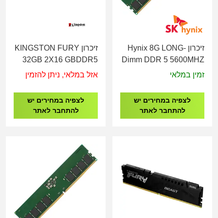
זיכרון Hynix 8G LONG-
זיכרון KINGSTON FURY
32GB 2X16 GBDDR5
Dimm DDR 5 5600MHZ
5600MHZ CL36 LONG-
1.1V
זמין במלאי
אזל במלאי, ניתן להזמין
DIM KF556C36BBEK2-
HMCG66AGBUA081N
32
לצפיה במחירים יש
לצפיה במחירים יש
להתחבר לאתר
להתחבר לאתר