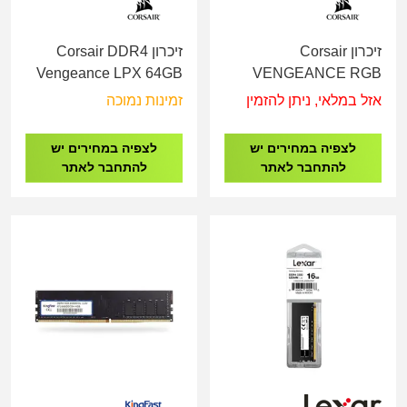
זיכרון Corsair
זיכרון Corsair DDR4
Vengeance LPX 64GB
VENGEANCE RGB
2X32 3200Mhz C16
32GB 2x16GB DDR5
אזל במלאי, ניתן להזמין
זמינות נמוכה
6000MHz White
לצפיה במחירים יש
לצפיה במחירים יש
להתחבר לאתר
להתחבר לאתר