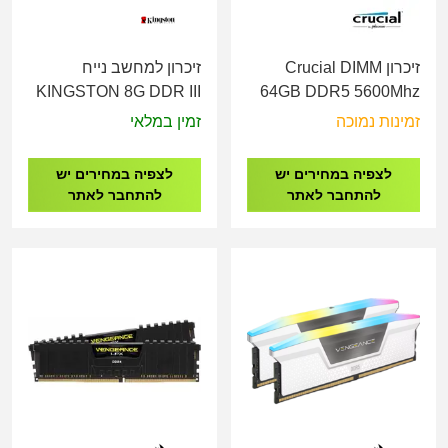
זיכרון Crucial DIMM
זיכרון למחשב נייח
KINGSTON 8G DDR III
64GB DDR5 5600Mhz
1600MHz LONG DIM
CT64G56C46U5
זמינות נמוכה
זמין במלאי
לצפיה במחירים יש
לצפיה במחירים יש
להתחבר לאתר
להתחבר לאתר