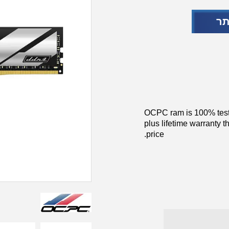
תר
OCPC ram is 100% test
plus lifetime warranty t
price.