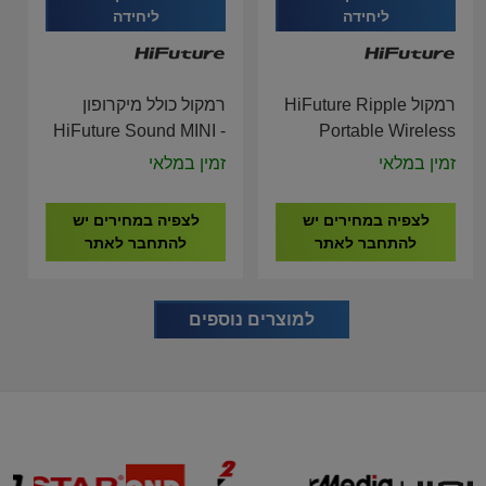
ליחידה
ליחידה
רמקול HiFuture Ripple
רמקול כולל מיקרופון
HiFuture Sound MINI -
Portable Wireless
Bluetooth Speaker
Bluetooth Black
זמין במלאי
זמין במלאי
Speaker
לצפיה במחירים יש
לצפיה במחירים יש
להתחבר לאתר
להתחבר לאתר
למוצרים נוספים