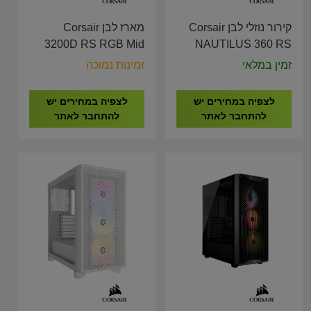
קירור נוזלי לבן Corsair
מארז לבן Corsair
3200D RS RGB Mid
NAUTILUS 360 RS
Tower CASE White
ARGB Liquid CPU
זמין במלאי
זמינות נמוכה
CC-9011345-WW
Cooler CW-9060095-
WW
לצפיה במחירים יש
לצפיה במחירים יש
להתחבר לאתר
להתחבר לאתר