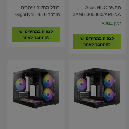
מחשב Asus NUC
בנדל מחשב גיימרים
RNUC13ANHI300000I/ARENA
מורכב GigaByte H610
I3-14100F 16GB
CANYON Tall I3-
זמין במלאי
DDR4 500GB NVME
1315U L6 90AR00C1-
לצפיה במחירים יש
RTX 5060 8GB
M00010
להתחבר לאתר
לצפיה במחירים יש
להתחבר לאתר