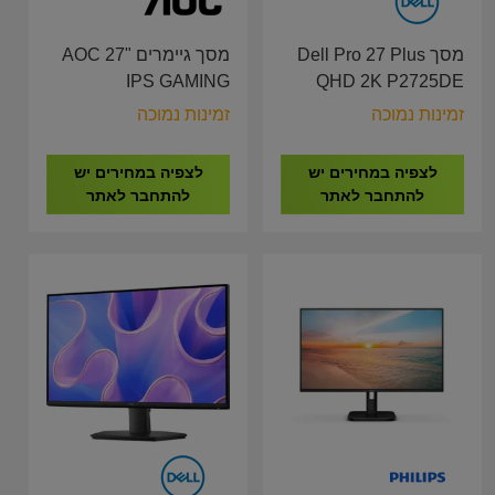
מסך Dell Pro 27 Plus
מסך גיימרים AOC 27"
IPS GAMING
QHD 2K P2725DE
27G4XE/00 180HZ
USB-C Hub HDMI, DP,
זמינות נמוכה
זמינות נמוכה
RJ45, Height, Pivot
לצפיה במחירים יש
לצפיה במחירים יש
להתחבר לאתר
להתחבר לאתר