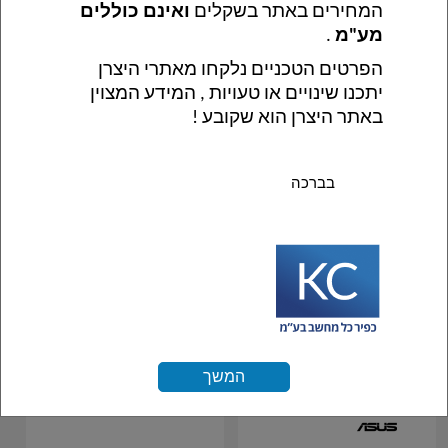
המחירים באתר בשקלים 
ואינם כוללים 
מע"מ
 .
בנדל מערכת בחלקים
בנדל מערכת בחלקים
הפרטים הטכניים נלקחו מאתרי היצרן 
SAMA 801 GIGABYTE
SAMA 801 GIGABYTE
יתכנו שינויים או טעויות , המידע המצוין 
H610 I5-12400 16GB
H610 I5-12400 16GB
באתר היצרן הוא שקובע !
DDR4 512GB NVME
DDR4 1TB NVME
לצפיה במחירים יש
לצפיה במחירים יש
להתחבר לאתר
להתחבר לאתר
בברכה 
המשך