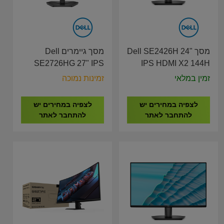
מסך Dell SE2426H 24"
מסך גיימרים Dell
SE2726HG 27" IPS
IPS HDMI X2 144H
HDMI X2, DP 240Hz
Monitor
זמין במלאי
זמינות נמוכה
Monitor
לצפיה במחירים יש
לצפיה במחירים יש
להתחבר לאתר
להתחבר לאתר