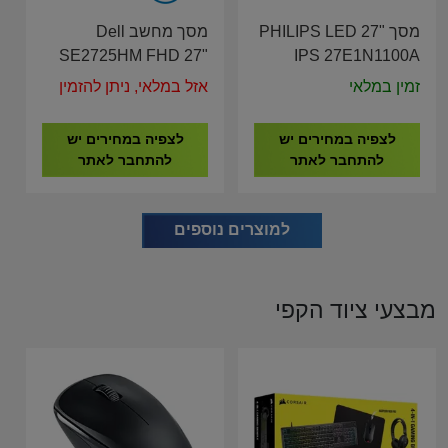
מסך PHILIPS LED 27"
מסך מחשב Dell
SE2725HM FHD 27"
IPS 27E1N1100A
IPS VGA HDMI
זמין במלאי
אזל במלאי, ניתן להזמין
לצפיה במחירים יש
לצפיה במחירים יש
להתחבר לאתר
להתחבר לאתר
למוצרים נוספים
מבצעי ציוד הקפי