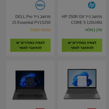
מחשב נייד HP 250R G9
מחשב נייד DELL Pro
15 Essential PV15250
CORE 5 120U/8G
I5-
DDR 4 /512G/15.6"/3Y
זמין במלאי
זמינות נמוכה
1334U/16GB/512G/15.6"/3Y
C38LWAT
LT-RD33-16482
לצפיה במחירים יש
לצפיה במחירים יש
להתחבר לאתר
להתחבר לאתר