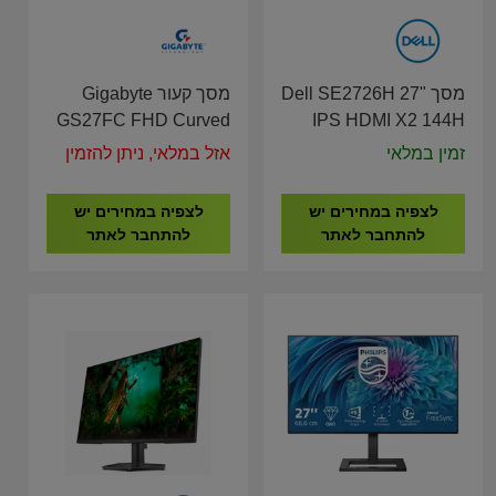
מסך Dell SE2726H 27"
מסך קעור Gigabyte
GS27FC FHD Curved
IPS HDMI X2 144H
VA 27" 180Hz
Monitor
זמין במלאי
אזל במלאי, ניתן להזמין
לצפיה במחירים יש
לצפיה במחירים יש
להתחבר לאתר
להתחבר לאתר