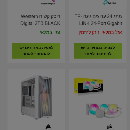
מתג 24 ערוצים גיגה TP-
דיסק קשיח Western
Digital 2TB BLACK
LINK 24-Port Gigabit
NVMe Gen 4 SN7100
Easy Smart Switch TL-
אזל במלאי, ניתן להזמין
זמין במלאי
WDS200T4X0E
SG1024D
לצפיה במחירים יש
לצפיה במחירים יש
להתחבר לאתר
להתחבר לאתר