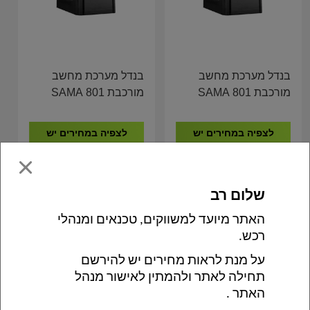
בנדל מערכת מחשב
בנדל מערכת מחשב
מורכבת SAMA 801
מורכבת SAMA 801
GIGABYTE H410 I5-
GIGABYTE H410 I5-
10500 8GB DDR4
10400 16GB DDR4
לצפיה במחירים יש
לצפיה במחירים יש
512GB NVME
512GB NVME
להתחבר לאתר
להתחבר לאתר
×
שלום רב 
האתר מיועד למשווקים, טכנאים ומנהלי 
רכש. 
על מנת לראות מחירים יש להירשם 
תחילה לאתר ולהמתין לאישור מנהל 
האתר . 