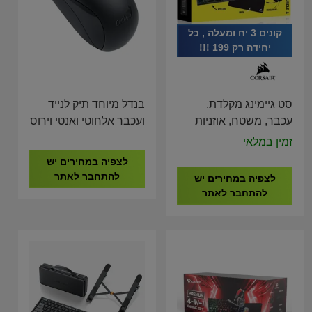
קונים 3 יח ומעלה , כל
יחידה רק 199 !!!
סט גיימינג מקלדת,
בנדל מיוחד תיק לנייד
עכבר, משטח, אוזניות
ועכבר אלחוטי ואנטי וירוס
ESET NOD 32
CORSAIR 4 In 1
זמין במלאי
Gaming Bundle CH-
לצפיה במחירים יש
9226F65-NA
להתחבר לאתר
לצפיה במחירים יש
להתחבר לאתר