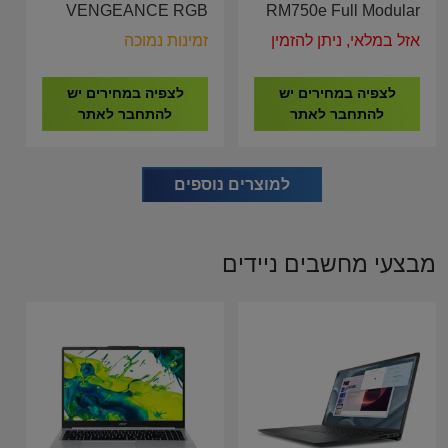
VENGEANCE RGB
RM750e Full Modular
32GB 2x16GB DDR5
ATX 3.1 PCIE 5.1 ATX
אזל במלאי, ניתן להזמין
זמינות נמוכה
6000MHz C36
Power Supply CP-
CMH32GX5M2B6000C38
9020292-EU
לצפיה במחירים יש
לצפיה במחירים יש
להתחבר לאתר
להתחבר לאתר
למוצרים נוספים
מבצעי מחשבים ניידים