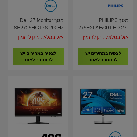
מסך PHILIPS
מסך Dell 27 Monitor
SE2725HG IPS 200Hz
275E2FAE/00 LED 27"
IPS 2K עם רגלית
GAMING
אזל במלאי, ניתן להזמין
אזל במלאי, ניתן להזמין
מתכווננת לגובה
לצפיה במחירים יש
לצפיה במחירים יש
להתחבר לאתר
להתחבר לאתר