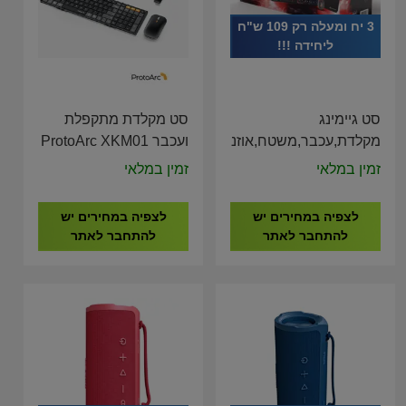
3 יח ומעלה רק 109 ש"ח
ליחידה !!!
סט גיימינג
סט מקלדת מתקפלת
מקלדת,עכבר,משטח,אוזניות
ועכבר ProtoArc XKM01
CaseUp Foldable
SCORPIUS 4 IN 1
זמין במלאי
זמין במלאי
Keyboard Mouse
Combo
לצפיה במחירים יש
לצפיה במחירים יש
להתחבר לאתר
להתחבר לאתר