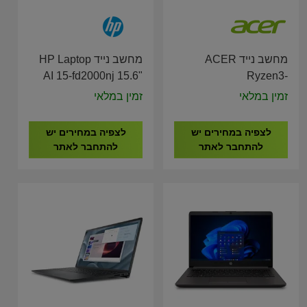
מחשב נייד ACER
מחשב נייד HP Laptop
AI 15-fd2000nj 15.6"
Ryzen3-
Ultra 5-225U/16GB
5400U/8G/512G/15.6"
זמין במלאי
זמין במלאי
12GB/FreeDOS/Silver/3YOS
NX.JXVEC.002
D16BREA
לצפיה במחירים יש
לצפיה במחירים יש
להתחבר לאתר
להתחבר לאתר