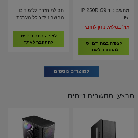
מחשב נייד HP 250R G9
חבילת חזרה ללימודים
I5-
מחשב נייד כולל מערכת
1334U/8G/512G/15.6"/3Y
הפעלה , עכבר אלחוטי ,
אזל במלאי, ניתן להזמין
B39S8AT
תיק לנייד אנטי וירוס
לצפיה במחירים יש
להתחבר לאתר
לצפיה במחירים יש
להתחבר לאתר
למוצרים נוספים
מבצעי מחשבים נייחים