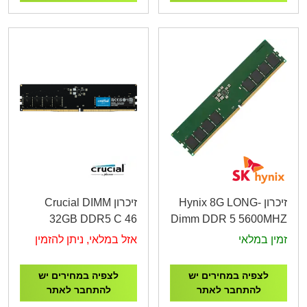
זיכרון Hynix 8G LONG-
זיכרון Crucial DIMM
32GB DDR5 C 46
Dimm DDR 5 5600MHZ
5600Mhz Tray
1.1V
זמין במלאי
אזל במלאי, ניתן להזמין
CT32G56C46U5T
HMCG66AGBUA081N
לצפיה במחירים יש
לצפיה במחירים יש
להתחבר לאתר
להתחבר לאתר