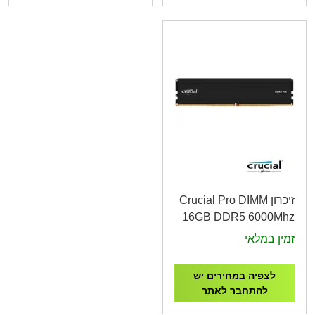
זיכרון Crucial Pro DIMM
16GB DDR5 6000Mhz
CL48 Tray
זמין במלאי
CP16G60C48U5T
לצפיה במחירים יש
להתחבר לאתר