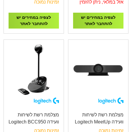
for Business
STREAM WEBCAM
אזל במלאי, ניתן להזמין
זמינות נמוכה
לצפיה במחירים יש
לצפיה במחירים יש
להתחבר לאתר
להתחבר לאתר
מצלמת רשת לשיחות
מצלמת רשת לשיחות
וועידה Logitech MeetUp
וועידה Logitech BCC950
All-In-One Webcam and
Video Conference
זמינות נמוכה
זמינות נמוכה