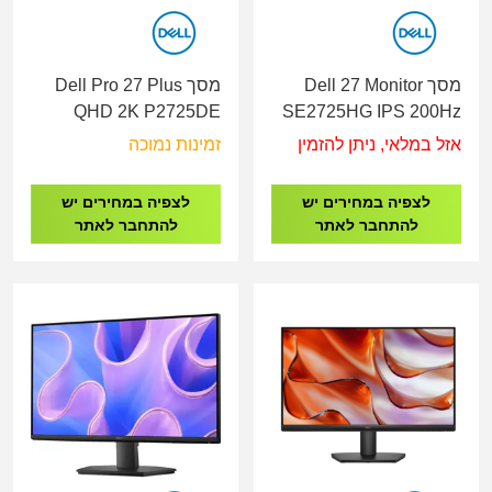
מסך Dell 27 Monitor
מסך Dell Pro 27 Plus
QHD 2K P2725DE
SE2725HG IPS 200Hz
USB-C Hub HDMI, DP,
GAMING
אזל במלאי, ניתן להזמין
זמינות נמוכה
RJ45, Height, Pivot
לצפיה במחירים יש
לצפיה במחירים יש
להתחבר לאתר
להתחבר לאתר