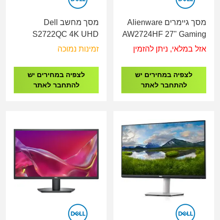
מסך גיימרים Alienware
מסך מחשב Dell
S2722QC 4K UHD
AW2724HF 27" Gaming
USB-C 27" 2XHDMI,DP
Monitor 0.5ms,SSIPS,
אזל במלאי, ניתן להזמין
זמינות נמוכה
360hz,USB 3.2 hub
לצפיה במחירים יש
לצפיה במחירים יש
להתחבר לאתר
להתחבר לאתר