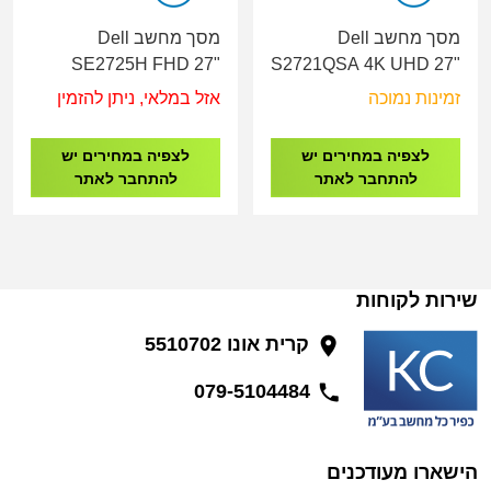
מסך מחשב Dell
מסך מחשב Dell
SE2725H FHD 27"
S2721QSA 4K UHD 27"
VGA HDMI
2XHDMI,DP
זמינות נמוכה
אזל במלאי, ניתן להזמין
לצפיה במחירים יש
לצפיה במחירים יש
להתחבר לאתר
להתחבר לאתר
שירות לקוחות
קרית אונו 5510702
079-5104484
הישארו מעודכנים