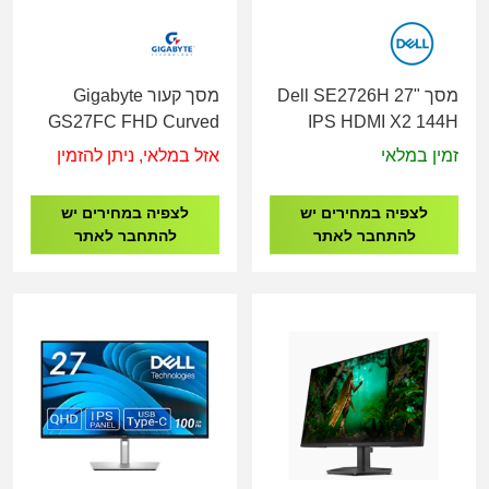
מסך Dell SE2726H 27"
מסך קעור Gigabyte
GS27FC FHD Curved
IPS HDMI X2 144H
VA 27" 180Hz
Monitor
זמין במלאי
אזל במלאי, ניתן להזמין
לצפיה במחירים יש
לצפיה במחירים יש
להתחבר לאתר
להתחבר לאתר