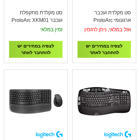
סט מקלדת ועכבר
סט מקלדת מתקפלת
ארגונומי ProtoArc
ועכבר ProtoArc XKM01
CaseUp Foldable
EKM01 Plus Ergonomic
אזל במלאי, ניתן להזמין
זמין במלאי
Keyboard Mouse
Keyboard Mouse
Combo
Combo
לצפיה במחירים יש
לצפיה במחירים יש
להתחבר לאתר
להתחבר לאתר