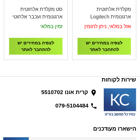
מקלדת אלחוטית
סט מקלדת אלחוטית
ארגונומית Logitech
ארגונומית ועכבר אלחוטי
K350 Wireless Wave
ארגונומי Logitech Wave
אזל במלאי, ניתן להזמין
זמין במלאי
Keys & Lift Combo
Keyboard
Graphite
לצפיה במחירים יש
לצפיה במחירים יש
להתחבר לאתר
להתחבר לאתר
שירות לקוחות
קרית אונו 5510702
079-5104484
הישארו מעודכנים