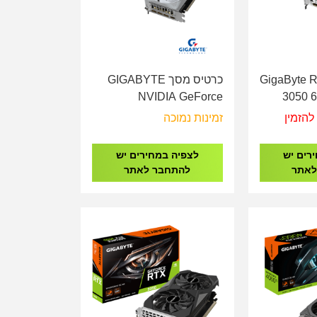
 מסך GigaByte RTX
כרטיס מסך GIGABYTE
NVIDIA GeForce
3050 
RTX5070Ti 16GB
N3050
להזמין
זמינות נמוכה
GDDR7 OC - White -
Eagle Series
רים יש
לצפיה במחירים יש
לאתר
להתחבר לאתר