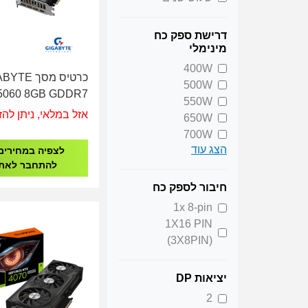
דרישת ספק כח
מינימלי
400W
כרטיס מסך E
500W
5060 8GB GDDR7
550W
5060WF2OC-8GD
אזל במלאי, ניתן להז
650W
700W
הצג עוד
750W
לצפיה במחירים
להתחבר לאת
850W
חיבור לספק כח
1x 8-pin
1X16 PIN
(3X8PIN)
יציאות DP
2