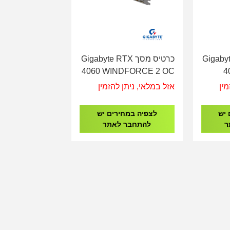
Gigabyte RT
כרטיס מסך Gigabyte RTX
4060 WINDFORCE 2 OC
4
8GB
מין
אזל במלאי, ניתן להזמין
 יש
לצפיה במחירים יש
ר
להתחבר לאתר