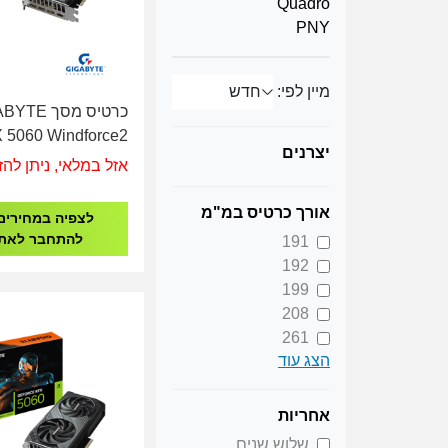
Quadro
PNY
מיין לפי:
כרטיס מסך E
 5060 Windforce2
יצרנים
MAX OC 8GB GV-
אזל במלאי, ניתן להז
WF2MAX OC-8GD
אורך כרטיס במ"מ
לצפיה במחירים
להתחבר לאת
191
192
199
208
261
הצג עוד
272
281
304
אחריות
360
שלוש שנים