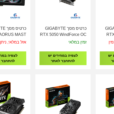
GIGABYT
כרטיס מסך GIGABYTE
כרטיס
 AORUS MAST
RTX 5050 WindForce OC
RTX
080AORUS M-
8GB GDDR6 GV-
מין
זמין במלאי
אזל במלאי, ניתן 
16GD
N5050WF2OC-8GD
N5060
 יש
לצפיה במחירים יש
לצפיה במחי
ר
להתחבר לאתר
להתחבר 