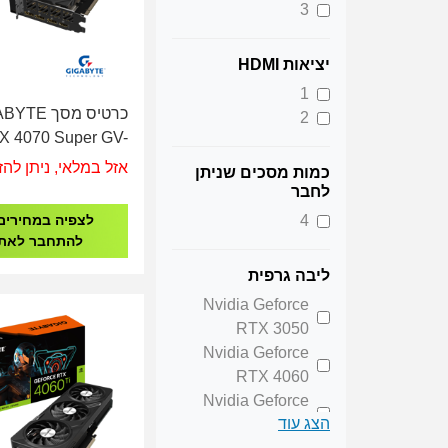
3
יציאות HDMI
1
כרטיס מסך E
2
X 4070 Super GV-
70SWF3OC-12GD
אזל במלאי, ניתן להז
כמות מסכים שניתן
לחבר
לצפיה במחירים
4
להתחבר לאת
ליבה גרפית
Nvidia Geforce
RTX 3050
Nvidia Geforce
RTX 4060
Nvidia Geforce
הצג עוד
RTX 4060 TI