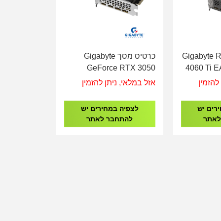
 מסך Gigabyte RTX
כרטיס מסך Gigabyte
GeForce RTX 3050
4060 Ti 
Windforce 2 6GB
להזמין
אזל במלאי, ניתן להזמין
רים יש
לצפיה במחירים יש
לאתר
להתחבר לאתר