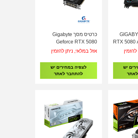
 מסך GIGABYTE
כרטיס מסך Gigabyte
Geforce RTX 5080
RTX 5080
WindForce 3 16GB
GV-N5
להזמין
אזל במלאי, ניתן להזמין
רים יש
לצפיה במחירים יש
לאתר
להתחבר לאתר