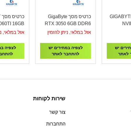
טיס מסך GIGABYTE
כרטיס מסך GigaByte
כ
060TI 16GB
RTX 3050 6GB DDR6
NVI
Force 2 GV-
GV-N3050WF2OCV2-
RTX5
אזל במלאי, ניתן להזמין
אזל במלאי, ני
F2OC-16GD
6GD
GDDR7 O
ירים יש
לצפיה במחירים יש
לצפיה במ
 לאתר
להתחבר לאתר
להתחבר
שירות לקוחות
צור קשר
התחברות