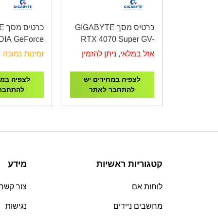
כרטיס מסך GIGABYTE
כר
DIA GeForce
RTX 4070 Super GV-
070Ti 16GB
N4070SWF3OC-12GD
אזל במלאי, ניתן להזמין
זמינות נמוכה
C - White -
Eagle Series
לצפיה במחירים יש
לצפיה במח
להתחבר לאתר
להתחבר
קטגוריות ראשיות
מידע
לוחות אם
צור קשר
מחשבים ניידים
נגישות