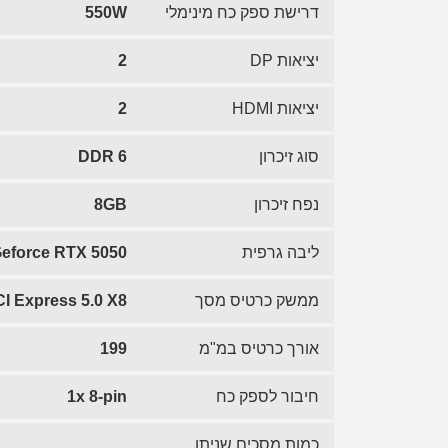
דרישת ספק כח מינימלי
550W
יציאות DP
2
יציאות HDMI
2
סוג זיכרון
DDR 6
נפח זיכרון
8GB
ליבה גרפית
Geforce RTX 5050
ממשק כרטיס מסך
I Express 5.0 X8
אורך כרטיס במ"מ
199
חיבור לספק כח
1x 8-pin
כמות מסכים שניתן