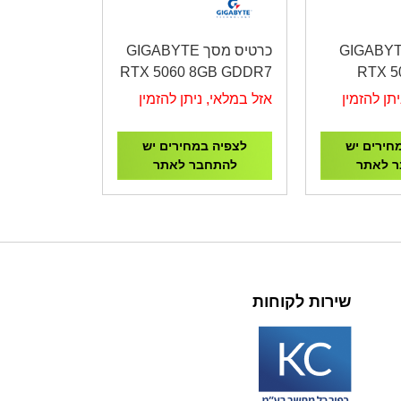
רטיס מסך GIGABYT
כרטיס מסך GIGABYTE
RTX 5060 8GB GDDR7
RTX 5
GV-N5060WF2OC-8GD
Wind
תן להזמין
אזל במלאי, ניתן להזמין
N506TW
חירים יש
לצפיה במחירים יש
 לאתר
להתחבר לאתר
שירות לקוחות