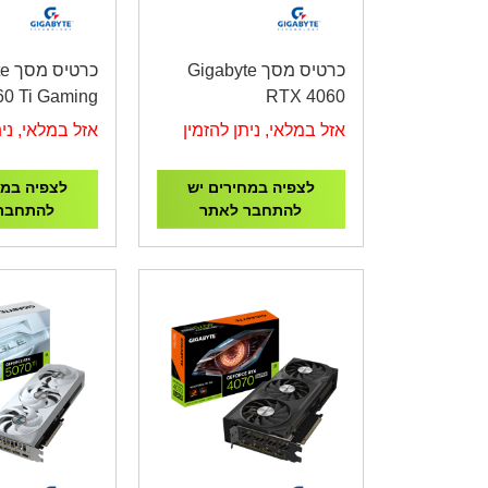
כרטיס מסך Gigabyte
כרט
0 Ti Gaming
RTX 4060
OC 16GB
WINDFORCE 2 OC
אזל במלאי, ניתן להזמין
אזל במלאי, נית
8GB
לצפיה במחירים יש
לצפיה במח
להתחבר לאתר
להתחבר