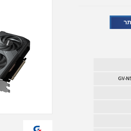
תר
GV-N