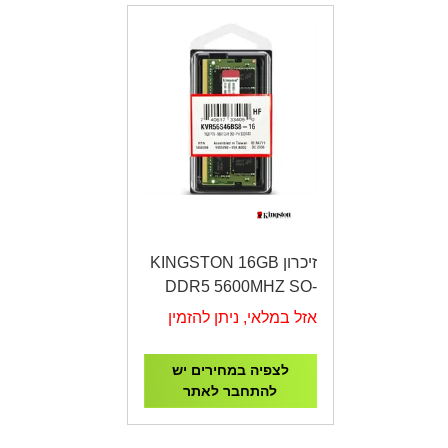
זיכרון KINGSTON 16GB
DDR5 5600MHZ SO-
DIMM KVR56S46BS8-
אזל במלאי, ניתן להזמין
16
לצפיה במחירים יש
להתחבר לאתר