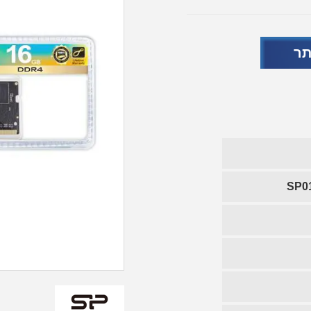
תר
SP0