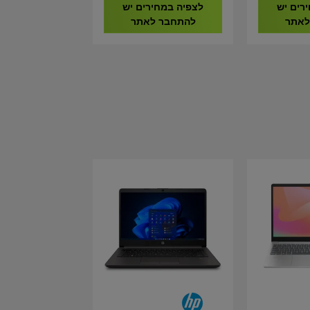
CMH32GX5M2B6000C38
רים יש
לצפיה במחירים יש
לאתר
להתחבר לאתר