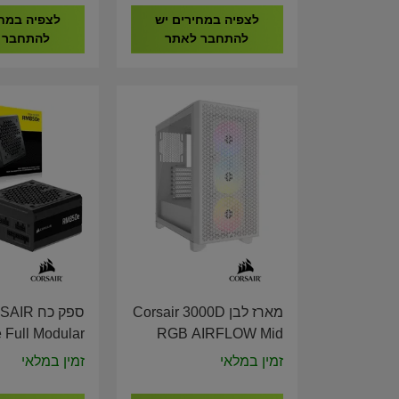
לצפיה במחירים יש
לצפיה במחי
להתחבר לאתר
להתחבר 
מארז לבן Corsair 3000D
ספק כח R
Full Modular
RGB AIRFLOW Mid
PCIE 5.1 ATX
Tower CASE White CC-
זמין במלאי
זמין במלאי
r Supply CP-
9011256-WW