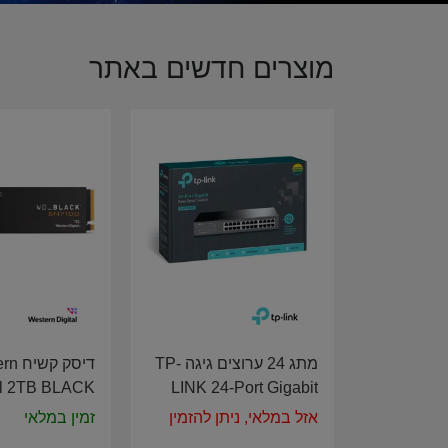
מוצרים חדשים באתר
מתג 24 ערוצים גיגה TP-
דיסק ק
al 2TB BLACK
LINK 24-Port Gigabit
en 4 SN7100
Easy Smart Switch TL-
אזל במלאי, ניתן להזמין
זמין במלאי
DS200T4X0E
SG1024D