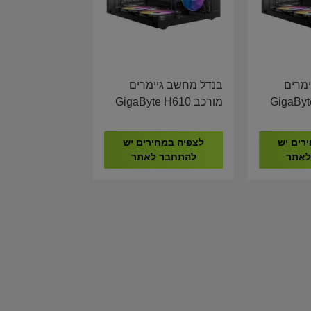
מרים
בנדל מחשב גיימרים
GigaByte H
מורכב GigaByte H610
I5-14600K 16GB DDR4
I5-14600
500GB NVME AMD RX
500G
רים יש
לצפיה במחירים יש
580 8GB
לאתר
להתחבר לאתר