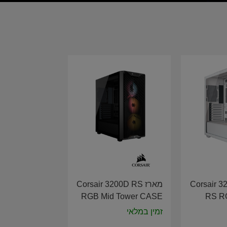
ן Corsair 3200D
מארז Corsair 3200D RS
RGB Mid Tower CASE
RS R
Black CC-9011344-WW
CAS
זמין במלאי