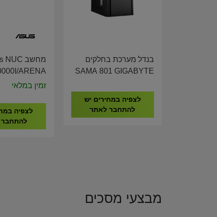
בנדל מערכת בחלקים
מחשב  NUC
000I/ARENA
SAMA 801 GIGABYTE
all I3-1315U
H610 I5-12400 16GB
זמין במלאי
00C1-M00010
DDR4 512GB NVME
לצפיה במחירים יש
להתחבר לאתר
לצפיה במחי
להתחבר 
מבצעי מסכים