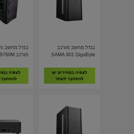
בנדל מחשב מורכב
בנדל מחשב גי
SAMA 801 GigaByte
מורכב 60M
F 16GB DDR4
H610M I5-14400 16GB
ME RTX 5060
DDR4 1TB NVME
לצפיה במחירים יש
לצפיה במחי
8GB
להתחבר לאתר
להתחבר 