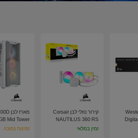
שיח Western
קירור נוזלי לבן Corsair
מארז לב
GB Mid Tower
NAUTILUS 360 RS
Digit
E White CC-
ARGB Liquid CPU
NVMe G
זמין במלאי
זמינות נמוכה
9011345-WW
Cooler CW-9060095-
W