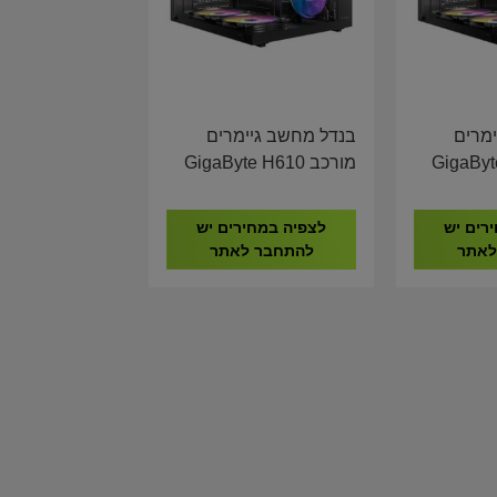
מרים
בנדל מחשב גיימרים
GigaByte H
מורכב GigaByte H610
I5-14600K 16GB DDR4
I5-14600
500GB NVME AMD RX
500G
רים יש
לצפיה במחירים יש
580 8GB
לאתר
להתחבר לאתר