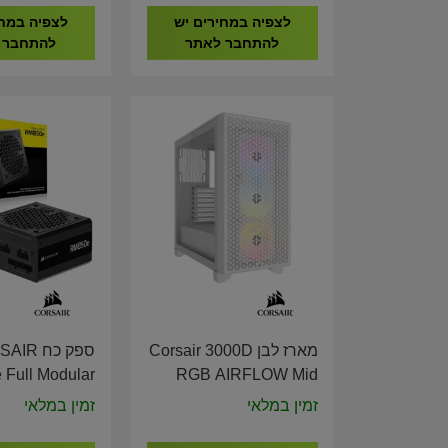
לצפיה במחירים יש
לצפיה במחי
להתחבר לאתר
להתחבר 
מארז לבן Corsair 3000D
ספק כח R
Full Modular
RGB AIRFLOW Mid
PCIE 5.1 ATX
Tower CASE White CC-
זמין במלאי
זמין במלאי
r Supply CP-
9011256-WW