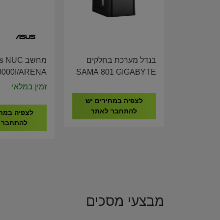
בנדל מערכת בחלקים
מחשב  NUC
000I/ARENA
SAMA 801 GIGABYTE
all I3-1315U
H610 I5-12400 16GB
זמין במלאי
00C1-M00010
DDR4 512GB NVME
לצפיה במחירים יש
להתחבר לאתר
לצפיה במחי
להתחבר 
מבצעי מסכים