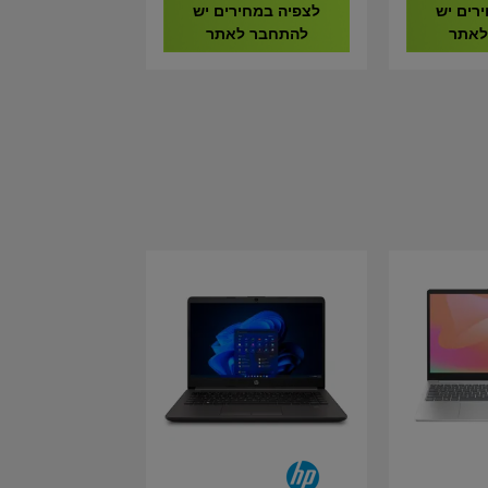
CMH32GX5M2B6000C38
רים יש
לצפיה במחירים יש
לאתר
להתחבר לאתר