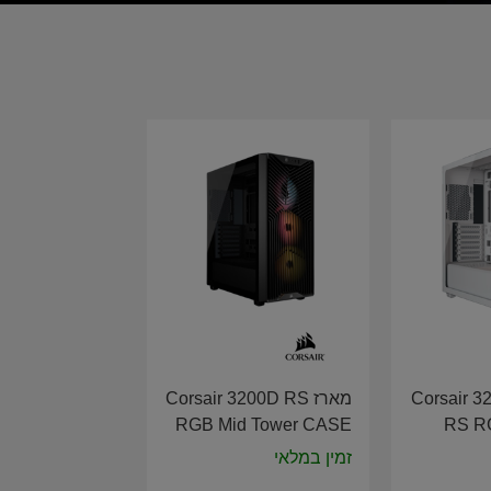
ן Corsair 3200D
מארז Corsair 3200D RS
RGB Mid Tower CASE
RS R
Black CC-9011344-WW
CAS
זמין במלאי