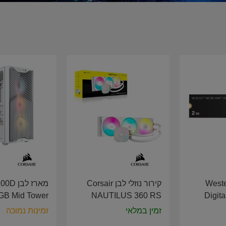
שיח Western
קירור נוזלי לבן Corsair
מארז לב
GB Mid Tower
NAUTILUS 360 RS
Digit
E White CC-
ARGB Liquid CPU
NVMe G
זמין במלאי
זמינות נמוכה
9011345-WW
Cooler CW-9060095-
W