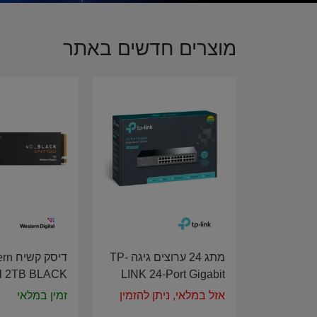
מוצרים חדשים באתר
מתג 24 ערוצים גיגה TP-
דיסק ק
al 2TB BLACK
LINK 24-Port Gigabit
en 4 SN7100
Easy Smart Switch TL-
אזל במלאי, ניתן להזמין
זמין במלאי
DS200T4X0E
SG1024D