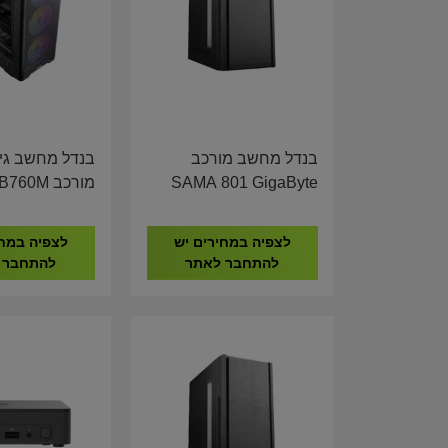
בנדל מחשב מורכב
בנדל מחשב גי
SAMA 801 GigaByte
מורכב 60M
F 16GB DDR4
H610M I5-14400 16GB
ME RTX 5060
DDR4 1TB NVME
לצפיה במחירים יש
לצפיה במחי
8GB
להתחבר לאתר
להתחבר 