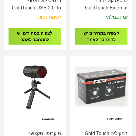
כרטיס קול חיצוני
כרטיס קול חיצוני
GoldTouch USB 2.0 To
GoldTouch External
7.1 Channel Sound
USB To 5.1 Channel
זמין במלאי
זמינות נמוכה
Card
Sound Card
לצפיה במחירים יש
לצפיה במחירים יש
להתחבר לאתר
להתחבר לאתר
רמקולים Gold Touch
מיקרופון מקצועי