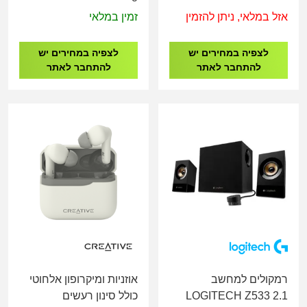
Headset 7.1 GH337
אזל במלאי, ניתן להזמין
זמין במלאי
BLACK
לצפיה במחירים יש
לצפיה במחירים יש
להתחבר לאתר
להתחבר לאתר
רמקולים למחשב
אוזניות ומיקרופון אלחוטי
LOGITECH Z533 2.1
כולל סינון רעשים