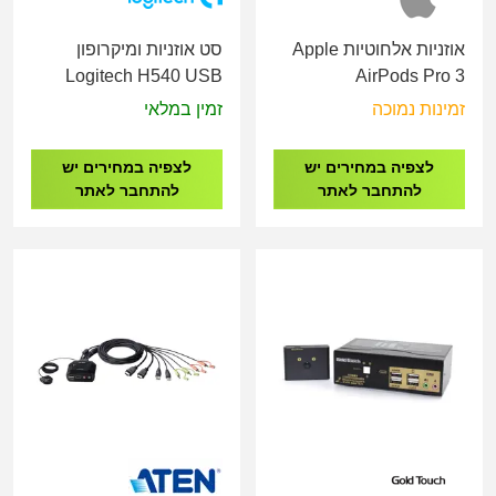
אוזניות אלחוטיות Apple
סט אוזניות ומיקרופון
Logitech H540 USB
AirPods Pro 3
Computer Headset with
MFHP4ZM/A
זמינות נמוכה
זמין במלאי
noise-cancelling
לצפיה במחירים יש
לצפיה במחירים יש
להתחבר לאתר
להתחבר לאתר