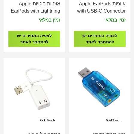
אוזניות Apple EarPods
אוזניות חוטיות Apple
EarPods with Lightning
with USB-C Connector
Connector
MYQY3ZM/A
זמין במלאי
זמין במלאי
MWTY3ZM/A
לצפיה במחירים יש
לצפיה במחירים יש
להתחבר לאתר
להתחבר לאתר