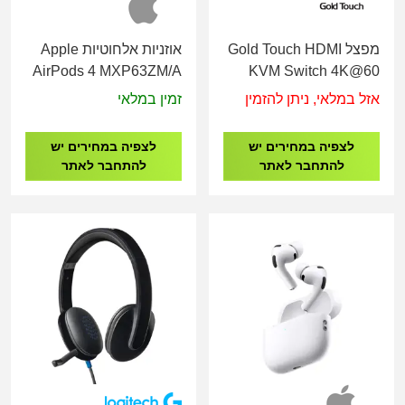
מפצל Gold Touch HDMI
אוזניות אלחוטיות Apple
AirPods 4 MXP63ZM/A
KVM Switch 4K@60
With Cables – 4 ports
אזל במלאי, ניתן להזמין
זמין במלאי
KVM-HDMI-4-4K60
לצפיה במחירים יש
לצפיה במחירים יש
להתחבר לאתר
להתחבר לאתר