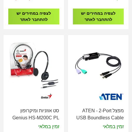
לצפיה במחירים יש
לצפיה במחירים יש
להתחבר לאתר
להתחבר לאתר
מפצל ATEN - 2-Port
סט אוזניות ומיקרופון
Genius HS-M200C PL
USB Boundless Cable
Volume control
KM Switch CS62KM
זמין במלאי
זמין במלאי