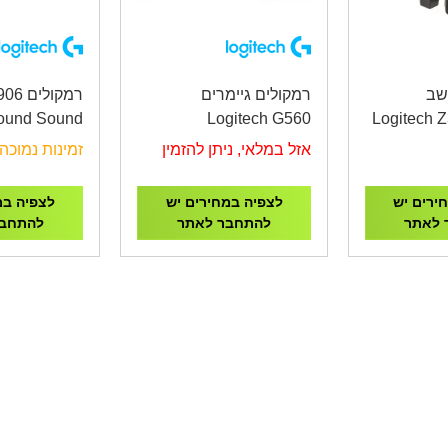
שב
רמקולים גיימרים
רמקול
round Sound
Logitech G560
Logitech 
ker System
LIGHTSYNC PC
System wi
אזל במלאי, ניתן להזמין
זמינות נמוכה
Gaming Speaker
ירים יש
לצפיה במחירים יש
לצפיה במ
 לאתר
להתחבר לאתר
להתחבר