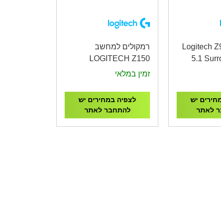
ים Logitech Z906
רמקולים למחשב
LOGITECH Z150
5.1 Sur
BLACK
Spea
זמין במלאי
חירים יש
לצפיה במחירים יש
 לאתר
להתחבר לאתר