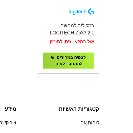
רמקולים למחשב
LOGITECH Z533 2.1
Speaker
אזל במלאי, ניתן להזמין
לצפיה במחירים יש
להתחבר לאתר
קטגוריות ראשיות
מידע
לוחות אם
צור קשר