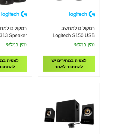
רמקולים למחשב
רמקולים למח
Z313 Speaker
Logitech S150 USB
th Subwoofer
Stereo Speakers
זמין במלאי
זמין במלאי
לצפיה במחירים יש
לצפיה במח
להתחבר לאתר
להתחבר