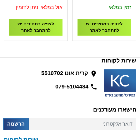
Speaker
BLACK
זמין במלאי
אזל במלאי, ניתן להזמין
לצפיה במחירים יש
לצפיה במחירים יש
להתחבר לאתר
להתחבר לאתר
שירות לקוחות
קרית אונו 5510702
079-5104484
הישארו מעודכנים
דואר אלקטרוני
הרשמה
שירות לקוחות