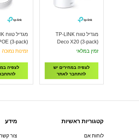
מגדיל טווח TP-LINK
מגדיל
POE (3-pack)
Deco X20 (3-pack)
Whole Home
AX1800 Whole Home
זמין במלאי
זמינות נמוכה
iFi 6 System
Mesh Wi-Fi System
with PoE
לצפיה במחירים יש
לצפיה במח
להתחבר לאתר
להתחבר
קטגוריות ראשיות
מידע
לוחות אם
צור קשר