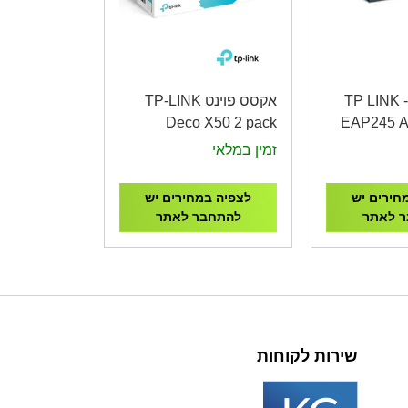
אקסס פוינט - TP LINK
אקסס פוינט TP-LINK
Deco X50 2 pack
EAP245 
AX3000 Whole Home
זמין במלאי
Mesh WiFi 6 System
חירים יש
לצפיה במחירים יש
 לאתר
להתחבר לאתר
שירות לקוחות