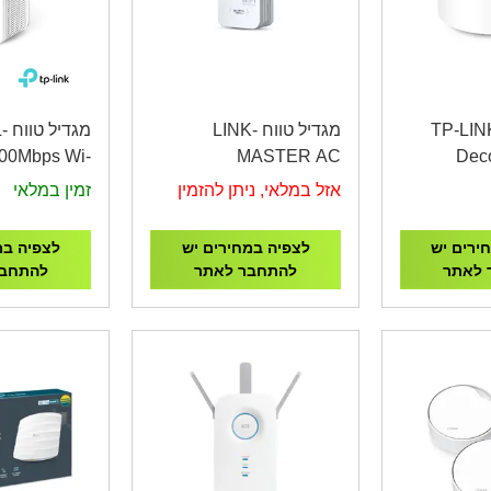
סס פוינט TP-LINK
מגדיל טווח LINK-
מג
00Mbps Wi-
MASTER AC
Dec
ge Extender
1200Mbps Dual Band
AX3000 
אזל במלאי, ניתן להזמין
זמין במלאי
Wi-Fi Range Extender
Mesh W
ירים יש
לצפיה במחירים יש
לצפיה במ
 לאתר
להתחבר לאתר
להתחבר