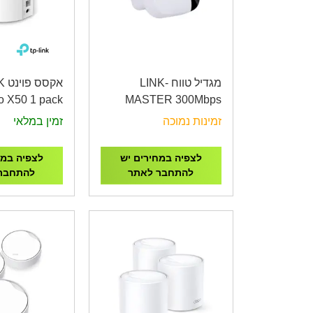
מגדיל טווח LINK-
אק
o X50 1 pack
MASTER 300Mbps
Whole Home
Universal Wi-Fi Range
זמינות נמוכה
זמין במלאי
iFi 6 System
Extender
לצפיה במחירים יש
לצפיה במח
להתחבר לאתר
להתחבר