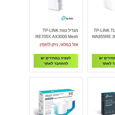
דיל טווח TP-LINK TL-
מגדיל טווח TP-LINK
RE705X AX3000 Mesh
WA855RE 3
WiFi 6 Extender
Fi Ran
אזל במלאי, ניתן להזמין
חירים יש
לצפיה במחירים יש
 לאתר
להתחבר לאתר