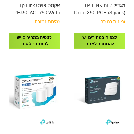
מגדיל טווח TP-LINK
אקסס פוינט Tp-Link
RE450 AC1750 Wi-Fi
Deco X50 POE (3-pack)
Range Extender
AX3000 Whole Home
זמינות נמוכה
זמינות נמוכה
Mesh WiFi 6 System
with PoE
לצפיה במחירים יש
לצפיה במחירים יש
להתחבר לאתר
להתחבר לאתר