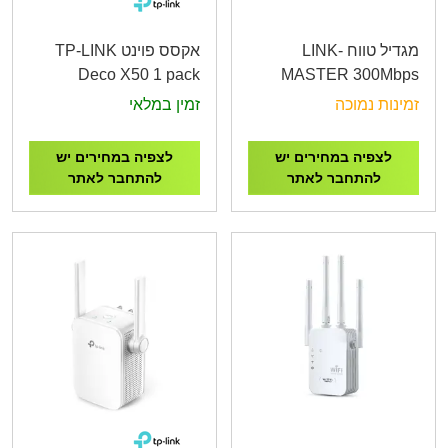
מגדיל טווח LINK-
אקסס פוינט TP-LINK
Deco X50 1 pack
MASTER 300Mbps
AX3000 Whole Home
Universal Wi-Fi Range
זמינות נמוכה
זמין במלאי
Mesh WiFi 6 System
Extender
לצפיה במחירים יש
לצפיה במחירים יש
להתחבר לאתר
להתחבר לאתר