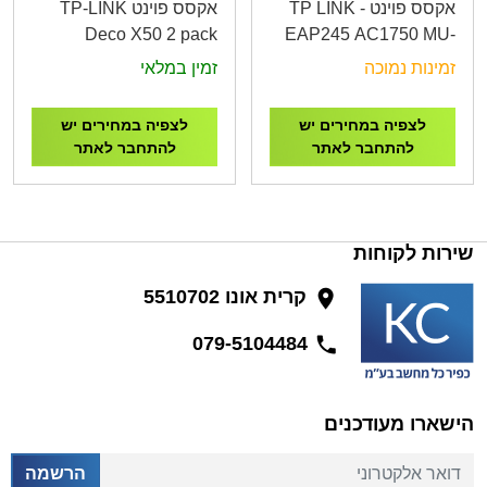
אקסס פוינט - TP LINK
אקסס פוינט TP-LINK
Deco X50 2 pack
EAP245 AC1750 MU-
AX3000 Whole Home
MIMO
זמינות נמוכה
זמין במלאי
Mesh WiFi 6 System
לצפיה במחירים יש
לצפיה במחירים יש
להתחבר לאתר
להתחבר לאתר
שירות לקוחות
קרית אונו 5510702
079-5104484
הישארו מעודכנים
דואר אלקטרוני
הרשמה