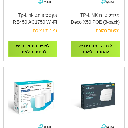
מגדיל טווח TP-LINK
אקסס פוינט Tp-Link
RE450 AC1750 Wi-Fi
Deco X50 POE (3-pack)
Range Extender
AX3000 Whole Home
זמינות נמוכה
זמינות נמוכה
Mesh WiFi 6 System
with PoE
לצפיה במחירים יש
לצפיה במחירים יש
להתחבר לאתר
להתחבר לאתר