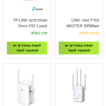
מגדיל טווח LINK-
אקסס פוינט TP-LINK
Deco X50 1 pack
MASTER 300Mbps
AX3000 Whole Home
Universal Wi-Fi Range
זמינות נמוכה
זמין במלאי
Mesh WiFi 6 System
Extender
לצפיה במחירים יש
לצפיה במחירים יש
להתחבר לאתר
להתחבר לאתר