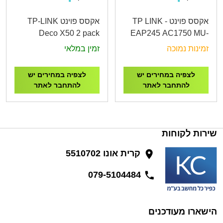
אקסס פוינט - TP LINK
אקסס פוינט TP-LINK
Deco X50 2 pack
EAP245 AC1750 MU-
AX3000 Whole Home
MIMO
זמינות נמוכה
זמין במלאי
Mesh WiFi 6 System
לצפיה במחירים יש
לצפיה במחירים יש
להתחבר לאתר
להתחבר לאתר
שירות לקוחות
קרית אונו 5510702
079-5104484
הישארו מעודכנים