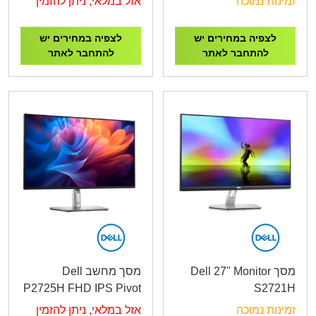
זמינות נמוכה
אזל במלאי, ניתן להזמין
360hz,USB 3.2 hub
לצפיה במחירים יש
לצפיה במחירים יש
להתחבר לאתר
להתחבר לאתר
מסך Dell 27" Monitor
מסך מחשב Dell
P2725H FHD IPS Pivot
S2721H
100Hz 5ms
זמינות נמוכה
אזל במלאי, ניתן להזמין