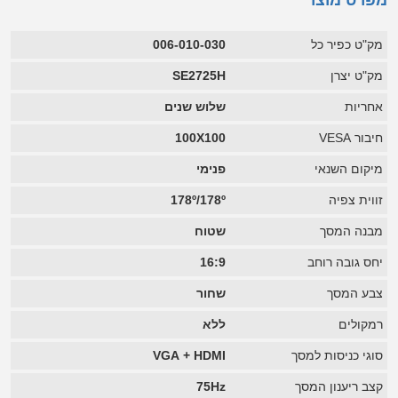
מפרט מוצר
מק"ט כפיר כל
006-010-030
מק"ט יצרן
SE2725H
אחריות
שלוש שנים
חיבור VESA
100X100
מיקום השנאי
פנימי
זווית צפיה
178º/178º
מבנה המסך
שטוח
יחס גובה רוחב
16:9
צבע המסך
שחור
רמקולים
ללא
סוגי כניסות למסך
VGA + HDMI
קצב ריענון המסך
75Hz