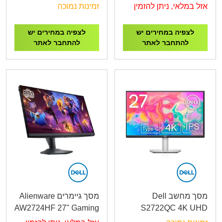
27" 2XHDMI,DP
VGA HDMI
אזל במלאי, ניתן להזמין
זמינות נמוכה
לצפיה במחירים יש
לצפיה במחירים יש
להתחבר לאתר
להתחבר לאתר
מסך מחשב Dell
מסך גיימרים Alienware
AW2724HF 27" Gaming
S2722QC 4K UHD
Monitor 0.5ms,SSIPS,
USB-C 27" 2XHDMI,DP