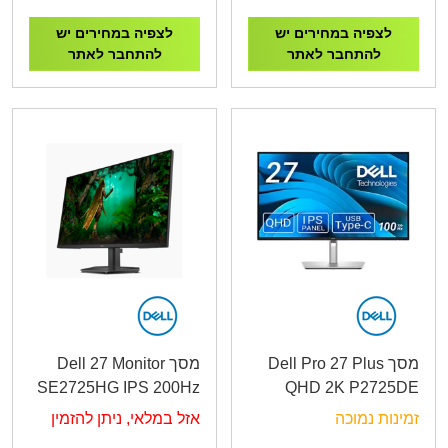
לצפיה במחירים יש
לצפיה במחירים יש
להתחבר לאתר
להתחבר לאתר
מסך Dell Pro 27 Plus
מסך Dell 27 Monitor
SE2725HG IPS 200Hz
QHD 2K P2725DE
GAMING
USB-C Hub HDMI, DP,
זמינות נמוכה
אזל במלאי, ניתן להזמין
RJ45, Height, Pivot