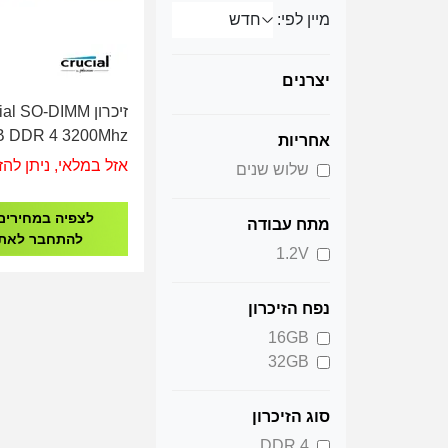
מיין לפי:
יצרנים
זיכרון l SO-DIMM
B DDR 4 3200Mhz
אחריות
אזל במלאי, ניתן להז
שלוש שנים
לצפיה במחירים
מתח עבודה
להתחבר לאת
1.2V
נפח הזיכרון
16GB
32GB
סוג הזיכרון
DDR 4