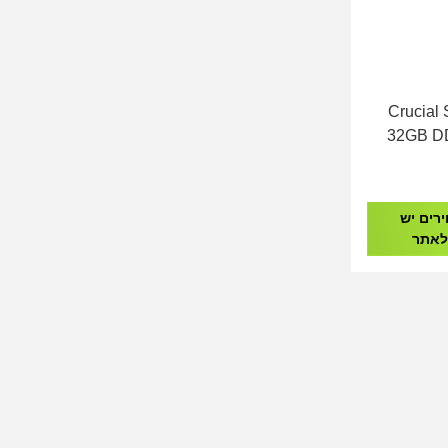
Crucial SO
32GB D
רים יש
לאתר