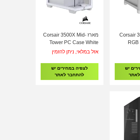
Corsair 3000D
מארז Corsair 3500X Mid-
Tower PC Case White
RGB 
Tower C
אזל במלאי, ניתן להזמין
רים יש
לצפיה במחירים יש
לאתר
להתחבר לאתר