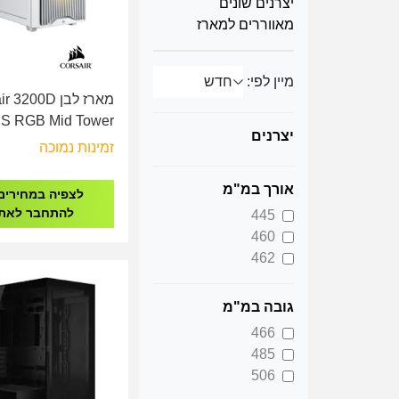
יצרנים שונים
מאווררים למארז
מיין לפי:
מארז לבן 3200D
S RGB Mid Tower
יצרנים
CASE White CC-
זמינות נמוכה
9011345-WW
אורך במ"מ
לצפיה במחירים
להתחבר לאת
445
460
462
גובה במ"מ
466
485
506