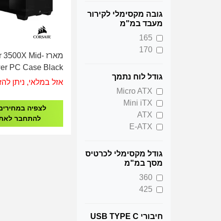
גובה מקסימלי לקירור
מעבד במ"מ
165
170
מארז  3500X Mid
er PC Case Black
גודל לוח נתמך
אזל במלאי, ניתן להז
Micro ATX
Mini iTX
לצפיה במחירים
ATX
להתחבר לאת
E-ATX
גודל מקסימלי לכרטיס
מסך במ"מ
360
425
חיבורי USB TYPE C