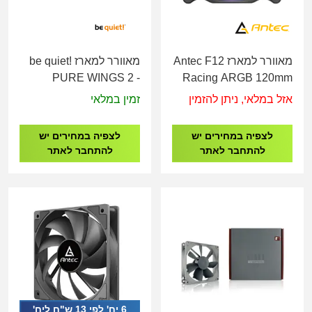
מאוורר למארז Antec F12
מאוורר למארז be quiet!
PURE WINGS 2 -
Racing ARGB 120mm
140MM PWM
PWM
אזל במלאי, ניתן להזמין
זמין במלאי
לצפיה במחירים יש
לצפיה במחירים יש
להתחבר לאתר
להתחבר לאתר
6 יח' לפי 13 ש"ח ליח'